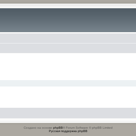
Создано на основе
phpBB
® Forum Software © phpBB Limited
Русская поддержка phpBB