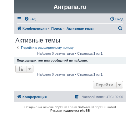
Анграпа.ru
FAQ
Вход
П
Конференция
Поиск
Активные темы
о
Активные темы
и
Перейти к расширенному поиску
с
Найдено 0 результатов • Страница
1
из
1
к
Подходящих тем или сообщений не найдено.
Найдено 0 результатов • Страница
1
из
1
Перейти
Конференция
Часовой пояс:
UTC+02:00
Создано на основе
phpBB
® Forum Software © phpBB Limited
Русская поддержка phpBB