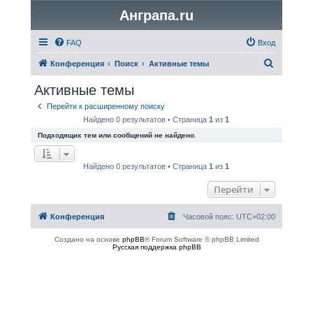
Анграпа.ru
FAQ
Вход
П
Конференция
Поиск
Активные темы
о
Активные темы
и
Перейти к расширенному поиску
с
Найдено 0 результатов • Страница
1
из
1
к
Подходящих тем или сообщений не найдено.
Найдено 0 результатов • Страница
1
из
1
Перейти
Конференция
Часовой пояс:
UTC+02:00
Создано на основе
phpBB
® Forum Software © phpBB Limited
Русская поддержка phpBB