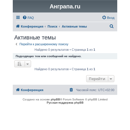
Анграпа.ru
FAQ
Вход
П
Конференция
Поиск
Активные темы
о
Активные темы
и
Перейти к расширенному поиску
с
Найдено 0 результатов • Страница
1
из
1
к
Подходящих тем или сообщений не найдено.
Найдено 0 результатов • Страница
1
из
1
Перейти
Конференция
Часовой пояс:
UTC+02:00
Создано на основе
phpBB
® Forum Software © phpBB Limited
Русская поддержка phpBB