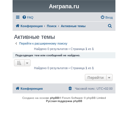
Анграпа.ru
FAQ
Вход
П
Конференция
Поиск
Активные темы
о
Активные темы
и
Перейти к расширенному поиску
с
Найдено 0 результатов • Страница
1
из
1
к
Подходящих тем или сообщений не найдено.
Найдено 0 результатов • Страница
1
из
1
Перейти
Конференция
Часовой пояс:
UTC+02:00
Создано на основе
phpBB
® Forum Software © phpBB Limited
Русская поддержка phpBB