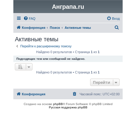
Анграпа.ru
FAQ
Вход
П
Конференция
Поиск
Активные темы
о
Активные темы
и
Перейти к расширенному поиску
с
Найдено 0 результатов • Страница
1
из
1
к
Подходящих тем или сообщений не найдено.
Найдено 0 результатов • Страница
1
из
1
Перейти
Конференция
Часовой пояс:
UTC+02:00
Создано на основе
phpBB
® Forum Software © phpBB Limited
Русская поддержка phpBB