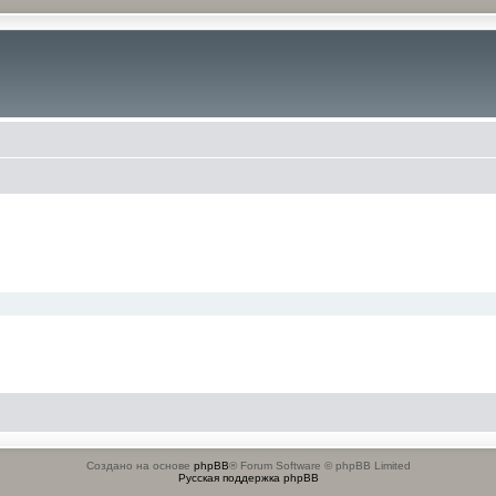
Создано на основе
phpBB
® Forum Software © phpBB Limited
Русская поддержка phpBB