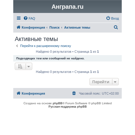
Анграпа.ru
FAQ
Вход
П
Конференция
Поиск
Активные темы
о
Активные темы
и
Перейти к расширенному поиску
с
Найдено 0 результатов • Страница
1
из
1
к
Подходящих тем или сообщений не найдено.
Найдено 0 результатов • Страница
1
из
1
Перейти
Конференция
Часовой пояс:
UTC+02:00
Создано на основе
phpBB
® Forum Software © phpBB Limited
Русская поддержка phpBB