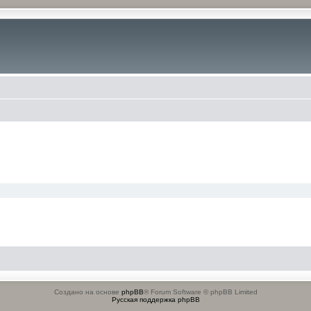
Создано на основе
phpBB
® Forum Software © phpBB Limited
Русская поддержка phpBB