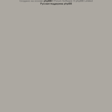
Создано на основе
phpBB
® Forum Software © phpBB Limited
Русская поддержка phpBB