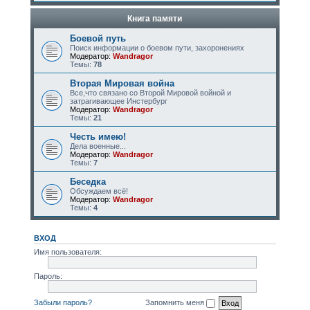
Книга памяти
Боевой путь
Поиск информации о боевом пути, захоронениях
Модератор:
Wandragor
Темы:
78
Вторая Мировая война
Все,что связано со Второй Мировой войной и
затрагивающее Инстербург
Модератор:
Wandragor
Темы:
21
Честь имею!
Дела военные...
Модератор:
Wandragor
Темы:
7
Беседка
Обсуждаем всё!
Модератор:
Wandragor
Темы:
4
ВХОД
Имя пользователя:
Пароль:
Забыли пароль?
Запомнить меня