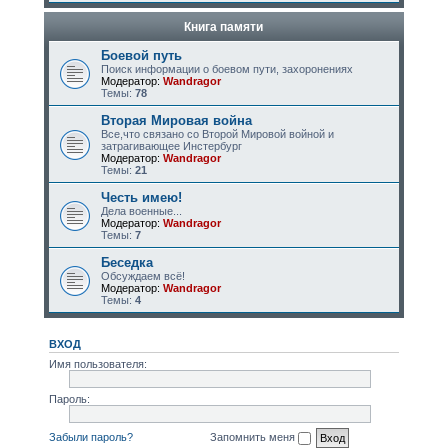
Книга памяти
Боевой путь
Поиск информации о боевом пути, захоронениях
Модератор:
Wandragor
Темы:
78
Вторая Мировая война
Все,что связано со Второй Мировой войной и
затрагивающее Инстербург
Модератор:
Wandragor
Темы:
21
Честь имею!
Дела военные...
Модератор:
Wandragor
Темы:
7
Беседка
Обсуждаем всё!
Модератор:
Wandragor
Темы:
4
ВХОД
Имя пользователя:
Пароль:
Забыли пароль?
Запомнить меня