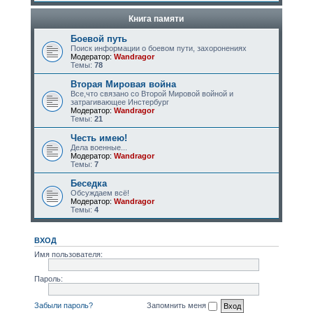
Книга памяти
Боевой путь
Поиск информации о боевом пути, захоронениях
Модератор:
Wandragor
Темы:
78
Вторая Мировая война
Все,что связано со Второй Мировой войной и
затрагивающее Инстербург
Модератор:
Wandragor
Темы:
21
Честь имею!
Дела военные...
Модератор:
Wandragor
Темы:
7
Беседка
Обсуждаем всё!
Модератор:
Wandragor
Темы:
4
ВХОД
Имя пользователя:
Пароль:
Забыли пароль?
Запомнить меня