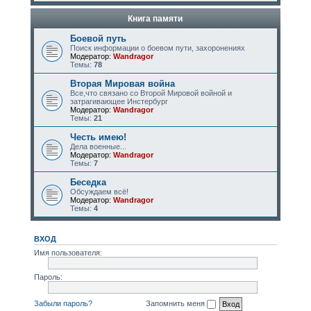
Книга памяти
Боевой путь
Поиск информации о боевом пути, захоронениях
Модератор:
Wandragor
Темы:
78
Вторая Мировая война
Все,что связано со Второй Мировой войной и
затрагивающее Инстербург
Модератор:
Wandragor
Темы:
21
Честь имею!
Дела военные...
Модератор:
Wandragor
Темы:
7
Беседка
Обсуждаем всё!
Модератор:
Wandragor
Темы:
4
ВХОД
Имя пользователя:
Пароль:
Забыли пароль?
Запомнить меня