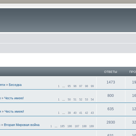
ОТВЕТЫ
ПР
1473
1
мяти
»
Беседка
1
…
95
96
97
98
99
800
1
и
»
Честь имею!
1
…
50
51
52
53
54
635
1
и
»
Честь имею!
1
…
39
40
41
42
43
2830
3
и
»
Вторая Мировая война
1
…
185
186
187
188
189
631
1