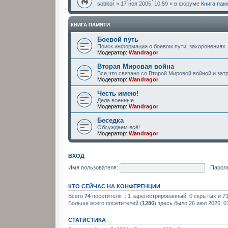
sobkor
» 17 ноя 2005, 10:59 » в форуме
Книга пам
КНИГА ПАМЯТИ
Боевой путь
Поиск информации о боевом пути, захоронениях
Модератор:
Wandragor
Вторая Мировая война
Все,что связано со Второй Мировой войной и за
Модератор:
Wandragor
Честь имею!
Дела военные...
Модератор:
Wandragor
Беседка
Обсуждаем всё!
Модератор:
Wandragor
ВХОД
Имя пользователя:
Пароль
КТО СЕЙЧАС НА КОНФЕРЕНЦИИ
Всего
74
посетителя :: 1 зарегистрированный, 0 скрытых и 7
Больше всего посетителей (
1286
) здесь было 26 июл 2026, 0
СТАТИСТИКА