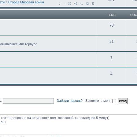
яти
»
Вторая Мировая война
1
…
39
40
41
42
43
ТЕМЫ
СО
78
21
трагивающее Инстербург
7
4
:
Забыли пароль?
|
Запомнить меня
3 гостя (основано на активности пользователей за последние 5 минут)
1:10