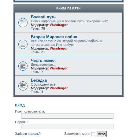
Книга памяти
Боевой путь
Поиск информации о боевом пути, захоронениях
Модератор:
Wandragor
Темы:
78
Вторая Мировая война
Все,что связано со Второй Мировой войной и
затрагивающее Инстербург
Модератор:
Wandragor
Темы:
21
Честь имею!
Дела военные...
Модератор:
Wandragor
Темы:
7
Беседка
Обсуждаем всё!
Модератор:
Wandragor
Темы:
4
ВХОД
Имя пользователя:
Пароль:
Забыли пароль?
Запомнить меня