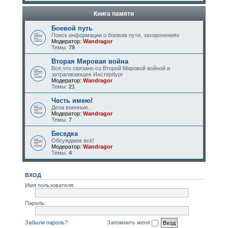
Книга памяти
Боевой путь
Поиск информации о боевом пути, захоронениях
Модератор:
Wandragor
Темы:
78
Вторая Мировая война
Все,что связано со Второй Мировой войной и
затрагивающее Инстербург
Модератор:
Wandragor
Темы:
21
Честь имею!
Дела военные...
Модератор:
Wandragor
Темы:
7
Беседка
Обсуждаем всё!
Модератор:
Wandragor
Темы:
4
ВХОД
Имя пользователя:
Пароль:
Забыли пароль?
Запомнить меня