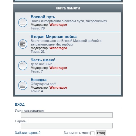
Книга памяти
Боевой путь
Поиск информации о боевом пути, захоронениях
Модератор:
Wandragor
Темы:
78
Вторая Мировая война
Все,что связано со Второй Мировой войной и
затрагивающее Инстербург
Модератор:
Wandragor
Темы:
21
Честь имею!
Дела военные...
Модератор:
Wandragor
Темы:
7
Беседка
Обсуждаем всё!
Модератор:
Wandragor
Темы:
4
ВХОД
Имя пользователя:
Пароль:
Забыли пароль?
Запомнить меня