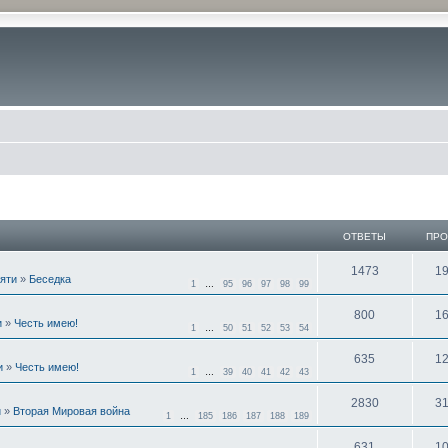
ОТВЕТЫ
ПР
1473
1
мяти
»
Беседка
1
…
95
96
97
98
99
800
1
и
»
Честь имею!
1
…
50
51
52
53
54
635
1
и
»
Честь имею!
1
…
39
40
41
42
43
2830
3
и
»
Вторая Мировая война
1
…
185
186
187
188
189
631
1