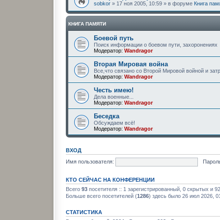
sobkor
» 17 ноя 2005, 10:59 » в форуме
Книга пам
КНИГА ПАМЯТИ
Боевой путь
Поиск информации о боевом пути, захоронениях
Модератор:
Wandragor
Вторая Мировая война
Все,что связано со Второй Мировой войной и за
Модератор:
Wandragor
Честь имею!
Дела военные...
Модератор:
Wandragor
Беседка
Обсуждаем всё!
Модератор:
Wandragor
ВХОД
Имя пользователя:
Пароль
КТО СЕЙЧАС НА КОНФЕРЕНЦИИ
Всего
93
посетителя :: 1 зарегистрированный, 0 скрытых и 9
Больше всего посетителей (
1286
) здесь было 26 июл 2026, 0
СТАТИСТИКА