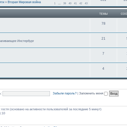
яти
»
Вторая Мировая война
1
…
39
40
41
42
43
ТЕМЫ
СО
78
21
трагивающее Инстербург
7
4
:
Забыли пароль?
|
Запомнить меня
2 гостя (основано на активности пользователей за последние 5 минут)
1:10