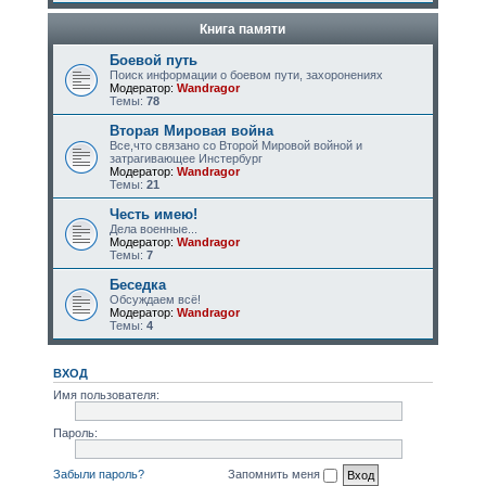
Книга памяти
Боевой путь
Поиск информации о боевом пути, захоронениях
Модератор:
Wandragor
Темы:
78
Вторая Мировая война
Все,что связано со Второй Мировой войной и
затрагивающее Инстербург
Модератор:
Wandragor
Темы:
21
Честь имею!
Дела военные...
Модератор:
Wandragor
Темы:
7
Беседка
Обсуждаем всё!
Модератор:
Wandragor
Темы:
4
ВХОД
Имя пользователя:
Пароль:
Забыли пароль?
Запомнить меня