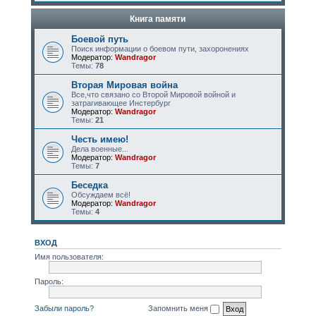
Книга памяти
Боевой путь
Поиск информации о боевом пути, захоронениях
Модератор:
Wandragor
Темы:
78
Вторая Мировая война
Все,что связано со Второй Мировой войной и
затрагивающее Инстербург
Модератор:
Wandragor
Темы:
21
Честь имею!
Дела военные...
Модератор:
Wandragor
Темы:
7
Беседка
Обсуждаем всё!
Модератор:
Wandragor
Темы:
4
ВХОД
Имя пользователя:
Пароль:
Забыли пароль?
Запомнить меня