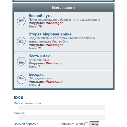
Книга памяти
Боевой путь
Поиск информации о боевом пути, захоронениях
Модератор:
Wandragor
Темы:
78
Вторая Мировая война
Все,что связано со Второй Мировой войной и
затрагивающее Инстербург
Модератор:
Wandragor
Темы:
21
Честь имею!
Дела военные...
Модератор:
Wandragor
Темы:
7
Беседка
Обсуждаем всё!
Модератор:
Wandragor
Темы:
4
ВХОД
Имя пользователя:
Пароль:
Забыли пароль?
Запомнить меня