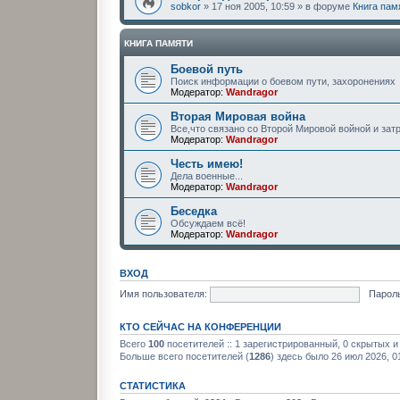
sobkor
» 17 ноя 2005, 10:59 » в форуме
Книга пам
КНИГА ПАМЯТИ
Боевой путь
Поиск информации о боевом пути, захоронениях
Модератор:
Wandragor
Вторая Мировая война
Все,что связано со Второй Мировой войной и за
Модератор:
Wandragor
Честь имею!
Дела военные...
Модератор:
Wandragor
Беседка
Обсуждаем всё!
Модератор:
Wandragor
ВХОД
Имя пользователя:
Пароль
КТО СЕЙЧАС НА КОНФЕРЕНЦИИ
Всего
100
посетителей :: 1 зарегистрированный, 0 скрытых и
Больше всего посетителей (
1286
) здесь было 26 июл 2026, 0
СТАТИСТИКА