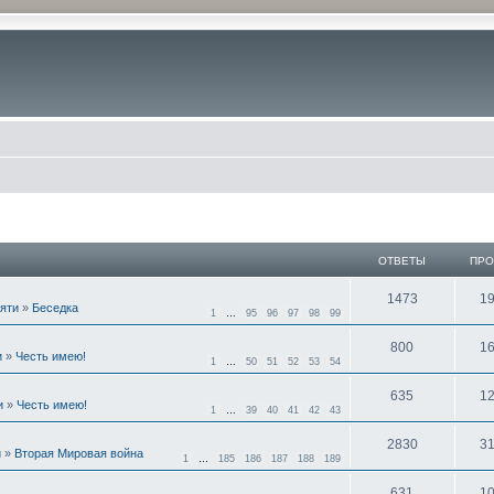
ОТВЕТЫ
ПР
1473
1
мяти
»
Беседка
1
…
95
96
97
98
99
800
1
и
»
Честь имею!
1
…
50
51
52
53
54
635
1
и
»
Честь имею!
1
…
39
40
41
42
43
2830
3
и
»
Вторая Мировая война
1
…
185
186
187
188
189
631
1