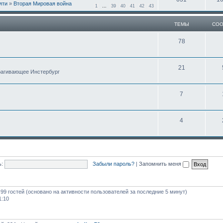
яти
»
Вторая Мировая война
1
…
39
40
41
42
43
ТЕМЫ
СО
78
21
трагивающее Инстербург
7
4
:
Забыли пароль?
|
Запомнить меня
 99 гостей (основано на активности пользователей за последние 5 минут)
1:10