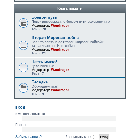
Книга памяти
Боевой путь
Поиск информации о боевом пути, захоронениях
Модератор:
Wandragor
Темы:
78
Вторая Мировая война
Все,что связано со Второй Мировой войной и
затрагивающее Инстербург
Модератор:
Wandragor
Темы:
21
Честь имею!
Дела военные...
Модератор:
Wandragor
Темы:
7
Беседка
Обсуждаем всё!
Модератор:
Wandragor
Темы:
4
ВХОД
Имя пользователя:
Пароль:
Забыли пароль?
Запомнить меня