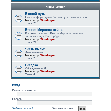
Книга памяти
Боевой путь
Поиск информации о боевом пути, захоронениях
Модератор:
Wandragor
Темы:
78
Вторая Мировая война
Все,что связано со Второй Мировой войной и
затрагивающее Инстербург
Модератор:
Wandragor
Темы:
21
Честь имею!
Дела военные...
Модератор:
Wandragor
Темы:
7
Беседка
Обсуждаем всё!
Модератор:
Wandragor
Темы:
4
ВХОД
Имя пользователя:
Пароль:
Забыли пароль?
Запомнить меня