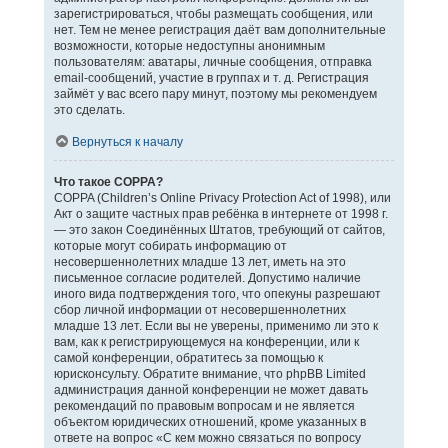
зарегистрироваться, чтобы размещать сообщения, или
нет. Тем не менее регистрация даёт вам дополнительные
возможности, которые недоступны анонимным
пользователям: аватары, личные сообщения, отправка
email-сообщений, участие в группах и т. д. Регистрация
займёт у вас всего пару минут, поэтому мы рекомендуем
это сделать.
Вернуться к началу
Что такое COPPA?
COPPA (Children’s Online Privacy Protection Act of 1998), или
Акт о защите частных прав ребёнка в интернете от 1998 г.
— это закон Соединённых Штатов, требующий от сайтов,
которые могут собирать информацию от
несовершеннолетних младше 13 лет, иметь на это
письменное согласие родителей. Допустимо наличие
иного вида подтверждения того, что опекуны разрешают
сбор личной информации от несовершеннолетних
младше 13 лет. Если вы не уверены, применимо ли это к
вам, как к регистрирующемуся на конференции, или к
самой конференции, обратитесь за помощью к
юрисконсульту. Обратите внимание, что phpBB Limited
администрация данной конференции не может давать
рекомендаций по правовым вопросам и не является
объектом юридических отношений, кроме указанных в
ответе на вопрос «С кем можно связаться по вопросу