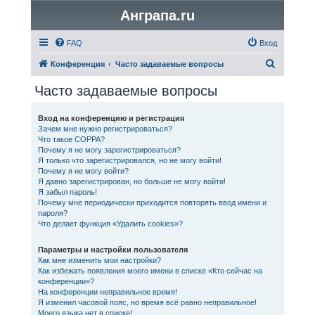
Анграпа.ru
FAQ
Вход
П
Конференция
Часто задаваемые вопросы
о
Часто задаваемые вопросы
и
с
Вход на конференцию и регистрация
Зачем мне нужно регистрироваться?
к
Что такое COPPA?
Почему я не могу зарегистрироваться?
Я только что зарегистрировался, но не могу войти!
Почему я не могу войти?
Я давно зарегистрирован, но больше не могу войти!
Я забыл пароль!
Почему мне периодически приходится повторять ввод имени и
пароля?
Что делает функция «Удалить cookies»?
Параметры и настройки пользователя
Как мне изменить мои настройки?
Как избежать появления моего имени в списке «Кто сейчас на
конференции»?
На конференции неправильное время!
Я изменил часовой пояс, но время всё равно неправильное!
Моего языка нет в списке!