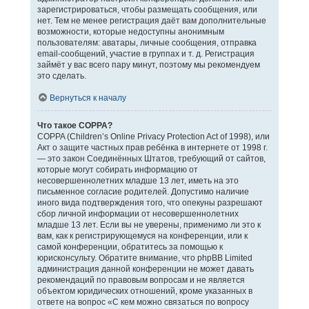
зарегистрироваться, чтобы размещать сообщения, или
нет. Тем не менее регистрация даёт вам дополнительные
возможности, которые недоступны анонимным
пользователям: аватары, личные сообщения, отправка
email-сообщений, участие в группах и т. д. Регистрация
займёт у вас всего пару минут, поэтому мы рекомендуем
это сделать.
Вернуться к началу
Что такое COPPA?
COPPA (Children’s Online Privacy Protection Act of 1998), или
Акт о защите частных прав ребёнка в интернете от 1998 г.
— это закон Соединённых Штатов, требующий от сайтов,
которые могут собирать информацию от
несовершеннолетних младше 13 лет, иметь на это
письменное согласие родителей. Допустимо наличие
иного вида подтверждения того, что опекуны разрешают
сбор личной информации от несовершеннолетних
младше 13 лет. Если вы не уверены, применимо ли это к
вам, как к регистрирующемуся на конференции, или к
самой конференции, обратитесь за помощью к
юрисконсульту. Обратите внимание, что phpBB Limited
администрация данной конференции не может давать
рекомендаций по правовым вопросам и не является
объектом юридических отношений, кроме указанных в
ответе на вопрос «С кем можно связаться по вопросу