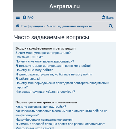
Анграпа.ru
FAQ
Вход
П
Конференция
Часто задаваемые вопросы
о
Часто задаваемые вопросы
и
с
Вход на конференцию и регистрация
Зачем мне нужно регистрироваться?
к
Что такое COPPA?
Почему я не могу зарегистрироваться?
Я только что зарегистрировался, но не могу войти!
Почему я не могу войти?
Я давно зарегистрирован, но больше не могу войти!
Я забыл пароль!
Почему мне периодически приходится повторять ввод имени и
пароля?
Что делает функция «Удалить cookies»?
Параметры и настройки пользователя
Как мне изменить мои настройки?
Как избежать появления моего имени в списке «Кто сейчас на
конференции»?
На конференции неправильное время!
Я изменил часовой пояс, но время всё равно неправильное!
Моего языка нет в списке!