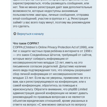
зарегистрироваться, чтобы размещать сообщения, или
нет. Тем не менее регистрация даёт вам дополнительные
возможности, которые недоступны анонимным
пользователям: аватары, личные сообщения, отправка
email-сообщений, участие в группах и т. д. Регистрация
займёт у вас всего пару минут, поэтому мы рекомендуем
это сделать.
Вернуться к началу
Что такое COPPA?
COPPA (Children’s Online Privacy Protection Act of 1998), или
Акт о защите частных прав ребёнка в интернете от 1998 г.
— это закон Соединённых Штатов, требующий от сайтов,
которые могут собирать информацию от
несовершеннолетних младше 13 лет, иметь на это
письменное согласие родителей. Допустимо наличие
иного вида подтверждения того, что опекуны разрешают
сбор личной информации от несовершеннолетних
младше 13 лет. Если вы не уверены, применимо ли это к
вам, как к регистрирующемуся на конференции, или к
самой конференции, обратитесь за помощью к
юрисконсульту. Обратите внимание, что phpBB Limited
администрация данной конференции не может давать
рекомендаций по правовым вопросам и не является
объектом юридических отношений, кроме указанных в
ответе на вопрос «С кем можно связаться по вопросу