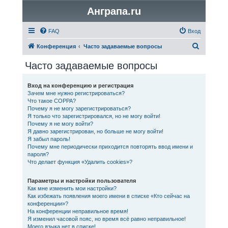
Анграпа.ru
FAQ
Вход
П
Конференция
Часто задаваемые вопросы
о
Часто задаваемые вопросы
и
с
Вход на конференцию и регистрация
Зачем мне нужно регистрироваться?
к
Что такое COPPA?
Почему я не могу зарегистрироваться?
Я только что зарегистрировался, но не могу войти!
Почему я не могу войти?
Я давно зарегистрирован, но больше не могу войти!
Я забыл пароль!
Почему мне периодически приходится повторять ввод имени и
пароля?
Что делает функция «Удалить cookies»?
Параметры и настройки пользователя
Как мне изменить мои настройки?
Как избежать появления моего имени в списке «Кто сейчас на
конференции»?
На конференции неправильное время!
Я изменил часовой пояс, но время всё равно неправильное!
Моего языка нет в списке!