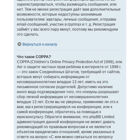
зарегистрироваться, чтобы размещать сообщения, или
нет. Тем не менее регистрация даёт вам дополнительные
возможности, которые недоступны анонимным
пользователям: аватары, личные сообщения, отправка
email-сообщений, участие в группах и т. д. Регистрация
займёт у вас всего пару минут, поэтому мы рекомендуем
это сделать.
Вернуться к началу
Что такое COPPA?
COPPA (Children’s Online Privacy Protection Act of 1998), или
Акт о защите частных прав ребёнка в интернете от 1998 г.
— это закон Соединённых Штатов, требующий от сайтов,
которые могут собирать информацию от
несовершеннолетних младше 13 лет, иметь на это
письменное согласие родителей. Допустимо наличие
иного вида подтверждения того, что опекуны разрешают
сбор личной информации от несовершеннолетних
младше 13 лет. Если вы не уверены, применимо ли это к
вам, как к регистрирующемуся на конференции, или к
самой конференции, обратитесь за помощью к
юрисконсульту. Обратите внимание, что phpBB Limited
администрация данной конференции не может давать
рекомендаций по правовым вопросам и не является
объектом юридических отношений, кроме указанных в
ответе на вопрос «С кем можно связаться по вопросу