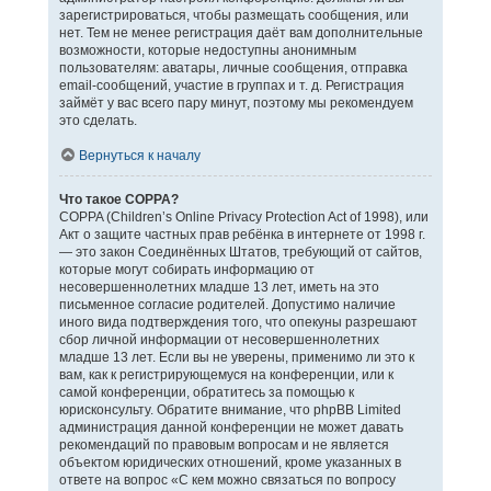
зарегистрироваться, чтобы размещать сообщения, или
нет. Тем не менее регистрация даёт вам дополнительные
возможности, которые недоступны анонимным
пользователям: аватары, личные сообщения, отправка
email-сообщений, участие в группах и т. д. Регистрация
займёт у вас всего пару минут, поэтому мы рекомендуем
это сделать.
Вернуться к началу
Что такое COPPA?
COPPA (Children’s Online Privacy Protection Act of 1998), или
Акт о защите частных прав ребёнка в интернете от 1998 г.
— это закон Соединённых Штатов, требующий от сайтов,
которые могут собирать информацию от
несовершеннолетних младше 13 лет, иметь на это
письменное согласие родителей. Допустимо наличие
иного вида подтверждения того, что опекуны разрешают
сбор личной информации от несовершеннолетних
младше 13 лет. Если вы не уверены, применимо ли это к
вам, как к регистрирующемуся на конференции, или к
самой конференции, обратитесь за помощью к
юрисконсульту. Обратите внимание, что phpBB Limited
администрация данной конференции не может давать
рекомендаций по правовым вопросам и не является
объектом юридических отношений, кроме указанных в
ответе на вопрос «С кем можно связаться по вопросу