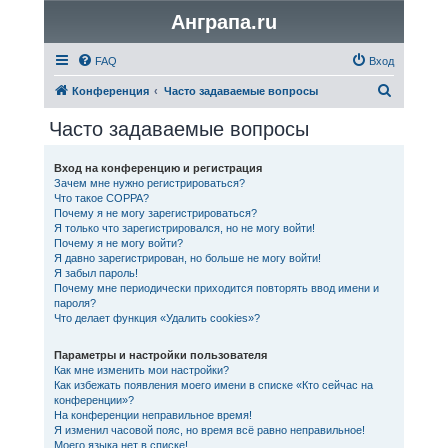
Анграпа.ru
FAQ
Вход
П
Конференция
Часто задаваемые вопросы
о
Часто задаваемые вопросы
и
с
Вход на конференцию и регистрация
Зачем мне нужно регистрироваться?
к
Что такое COPPA?
Почему я не могу зарегистрироваться?
Я только что зарегистрировался, но не могу войти!
Почему я не могу войти?
Я давно зарегистрирован, но больше не могу войти!
Я забыл пароль!
Почему мне периодически приходится повторять ввод имени и
пароля?
Что делает функция «Удалить cookies»?
Параметры и настройки пользователя
Как мне изменить мои настройки?
Как избежать появления моего имени в списке «Кто сейчас на
конференции»?
На конференции неправильное время!
Я изменил часовой пояс, но время всё равно неправильное!
Моего языка нет в списке!