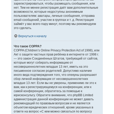
зарегистрироваться, чтобы размещать сообщения, или
нет. Тем не менее регистрация даёт вам дополнительные
возможности, которые недоступны анонимным
пользователям: аватары, личные сообщения, отправка
email-сообщений, участие в группах и т. д. Регистрация
займёт у вас всего пару минут, поэтому мы рекомендуем
это сделать.
Вернуться к началу
Что такое COPPA?
COPPA (Children’s Online Privacy Protection Act of 1998), или
Акт о защите частных прав ребёнка в интернете от 1998 г.
— это закон Соединённых Штатов, требующий от сайтов,
которые могут собирать информацию от
несовершеннолетних младше 13 лет, иметь на это
письменное согласие родителей. Допустимо наличие
иного вида подтверждения того, что опекуны разрешают
сбор личной информации от несовершеннолетних
младше 13 лет. Если вы не уверены, применимо ли это к
вам, как к регистрирующемуся на конференции, или к
самой конференции, обратитесь за помощью к
юрисконсульту. Обратите внимание, что phpBB Limited
администрация данной конференции не может давать
рекомендаций по правовым вопросам и не является
объектом юридических отношений, кроме указанных в
ответе на вопрос «С кем можно связаться по вопросу