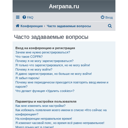
Анграпа.ru
FAQ
Вход
П
Конференция
Часто задаваемые вопросы
о
Часто задаваемые вопросы
и
с
Вход на конференцию и регистрация
Зачем мне нужно регистрироваться?
к
Что такое COPPA?
Почему я не могу зарегистрироваться?
Я только что зарегистрировался, но не могу войти!
Почему я не могу войти?
Я давно зарегистрирован, но больше не могу войти!
Я забыл пароль!
Почему мне периодически приходится повторять ввод имени и
пароля?
Что делает функция «Удалить cookies»?
Параметры и настройки пользователя
Как мне изменить мои настройки?
Как избежать появления моего имени в списке «Кто сейчас на
конференции»?
На конференции неправильное время!
Я изменил часовой пояс, но время всё равно неправильное!
Моего языка нет в списке!