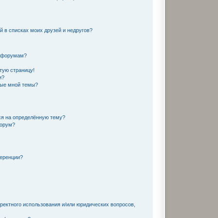
й в списках моих друзей и недругов?
и форумам?
тую страницу!
и?
ные мной темы?
ся на определённую тему?
форум?
ференции?
ректного использования и/или юридических вопросов,