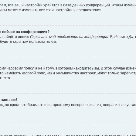
ем, все ваши настройки хранятся в базе данных конференции. Чтобы измени
ам вы можете изменить все свои настройки и предпочтения.
то сейчас на конференции»?
вы найдёте опцию
Скрывать моё пребывание на конференции
. Выберите
Да
,
 будете скрытым пользователем.
у часовому поясу, а не к тому, в котором находитесь вы. В этом случае измен
, что изменять часовой пояс, как и большинство настроек, могут только зарег
ь это.
авильное!
ояс, но время отображается по-прежнему неверное, значит, неправильно уста