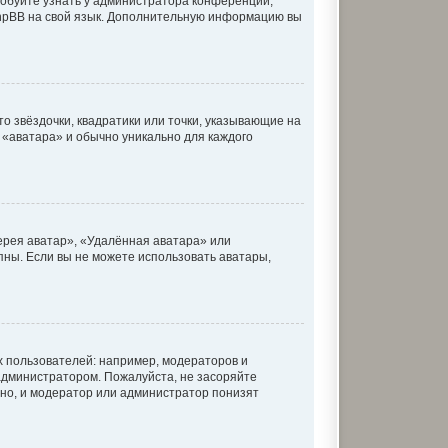
робуйте узнать у администратора конференции,
 phpBB на свой язык. Дополнительную информацию вы
о звёздочки, квадратики или точки, указывающие на
к «аватара» и обычно уникально для каждого
ерея аватар», «Удалённая аватара» или
упны. Если вы не можете использовать аватары,
 пользователей: например, модераторов и
администратором. Пожалуйста, не засоряйте
но, и модератор или администратор понизят