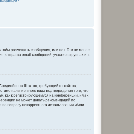
онференции?
 чтобы размещать сообщения, или нет. Тем не менее
отправка email-сообщений, участие в группах и т.
кон Соединённых Штатов, требующий от сайтов,
стимо наличие иного вида подтверждения того, что
м, как к регистрирующемуся на конференции, или к
ференции не может давать рекомендаций по
я по вопросу некорректного использования и/или