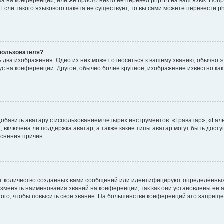
а на конференции, или же просто никто не перевёл phpBB на ваш язык. Поп
. Если такого языкового пакета не существует, то вы сами можете перевести
пользователя?
 два изображения. Одно из них может относиться к вашему званию, обычно эт
тус на конференции. Другое, обычно более крупное, изображение известно ка
обавить аватару с использованием четырёх инструментов: «Граватар», «Гал
 включена ли поддержка аватар, а также какие типы аватар могут быть дост
снения причин.
т количество созданных вами сообщений или идентифицируют определённых
зменять наименования званий на конференции, так как они установлены её 
го, чтобы повысить своё звание. На большинстве конференций это запреще