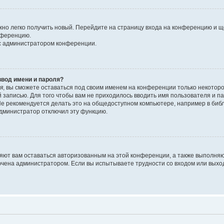
ожно легко получить новый. Перейдите на страницу входа на конференцию и 
онференцию.
 с администратором конференции.
ввод имени и пароля?
я
, вы сможете оставаться под своим именем на конференции только некоторо
й записью. Для того чтобы вам не приходилось вводить имя пользователя и 
е рекомендуется делать это на общедоступном компьютере, например в библио
 администратор отключил эту функцию.
ляют вам оставаться авторизованным на этой конференции, а также выполняю
ючена администратором. Если вы испытываете трудности со входом или выхо