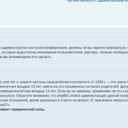
Как мне связаться с администратором к
 как администратор настроил конференцию: должны ли вы зарегистрироваться,
 которые недоступны анонимным пользователям: аватары, личные сообщения, 
ому мы рекомендуем это сделать.
1998), или Акт о защите частных прав ребёнка в интернете от 1998 г. — это за
олетних младше 13 лет, иметь на это письменное согласие родителей. Допу
вершеннолетних младше 13 лет. Если вы не уверены, применимо ли это к ва
онсульту. Обратите внимание, что phpBB Limited администрация данной кон
ских отношений, кроме указанных в ответе на вопрос «С кем можно связатьс
ией?».
е имеет юридической силы.
.