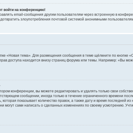
ют войти на конференцию!
равлять email-сообщения другим пользователям через встроенную в конфере
редотвратить злоупотребления почтовой системой анонимными пользователя
пке «Новая тема». Для размещения сообщения в теме щёлкните по кнопке «О
прав доступа находится внизу страниц форума или темы. Например: «Вы мож
?
тором конференции, вы можете редактировать и удалять только свои собств
тствующем сообщении, иногда только в течение ограниченного времени после 
 которая показывает количество правок, а также дату и время последней из 
ни могут сами написать о сделанных изменениях по своему усмотрению. Учти