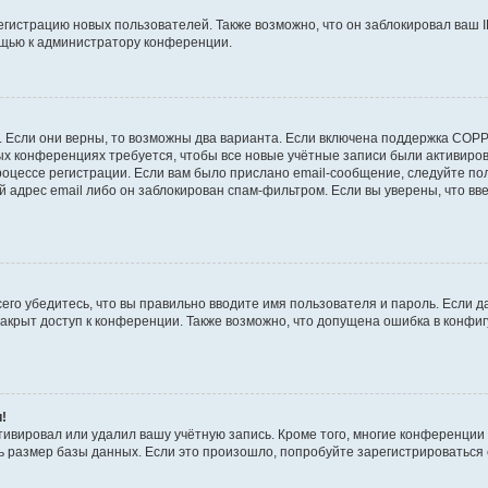
истрацию новых пользователей. Также возможно, что он заблокировал ваш I
ощью к администратору конференции.
!
 Если они верны, то возможны два варианта. Если включена поддержка COPPA
рых конференциях требуется, чтобы все новые учётные записи были активир
роцессе регистрации. Если вам было прислано email-сообщение, следуйте п
й адрес email либо он заблокирован спам-фильтром. Если вы уверены, что вв
его убедитесь, что вы правильно вводите имя пользователя и пароль. Если д
закрыт доступ к конференции. Также возможно, что допущена ошибка в конф
и!
тивировал или удалил вашу учётную запись. Кроме того, многие конференци
размер базы данных. Если это произошло, попробуйте зарегистрироваться сн