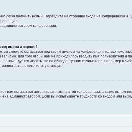
ожно легко получить новый. Перейдите на страницу входа на конференцию и 
онференцию.
 с администратором конференции.
ввод имени и пароля?
я
, вы сможете оставаться под своим именем на конференции только некоторо
й записью. Для того чтобы вам не приходилось вводить имя пользователя и 
е рекомендуется делать это на общедоступном компьютере, например в библио
 администратор отключил эту функцию.
ляют вам оставаться авторизованным на этой конференции, а также выполняю
ючена администратором. Если вы испытываете трудности со входом или выхо