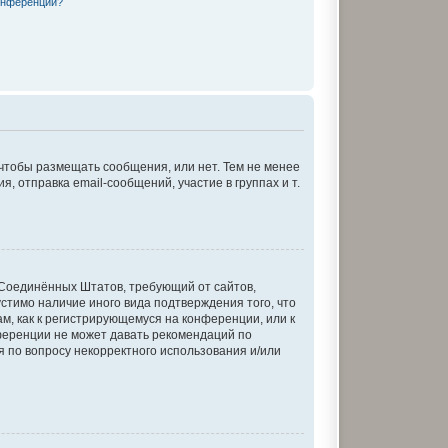
онференции?
 чтобы размещать сообщения, или нет. Тем не менее
отправка email-сообщений, участие в группах и т.
кон Соединённых Штатов, требующий от сайтов,
стимо наличие иного вида подтверждения того, что
м, как к регистрирующемуся на конференции, или к
ференции не может давать рекомендаций по
я по вопросу некорректного использования и/или