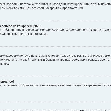
ем, все ваши настройки хранятся в базе данных конференции. Чтобы измени
ам вы можете изменить все свои настройки и предпочтения.
то сейчас на конференции»?
вы найдёте опцию
Скрывать моё пребывание на конференции
. Выберите
Да
,
 будете скрытым пользователем.
у часовому поясу, а не к тому, в котором находитесь вы. В этом случае измен
, что изменять часовой пояс, как и большинство настроек, могут только зарег
ь это.
авильное!
ояс, но время отображается по-прежнему неверное, значит, неправильно уста