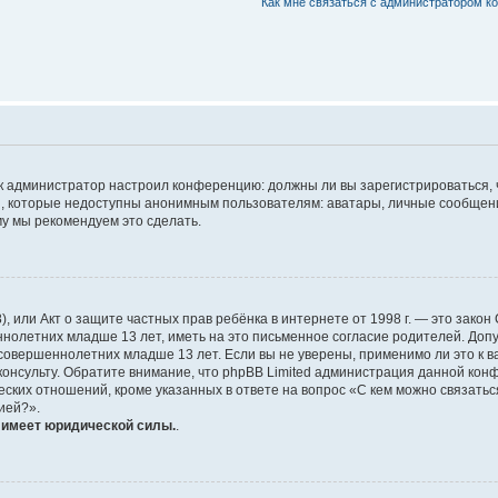
Как мне связаться с администратором к
 как администратор настроил конференцию: должны ли вы зарегистрироваться,
 которые недоступны анонимным пользователям: аватары, личные сообщения, 
ому мы рекомендуем это сделать.
1998), или Акт о защите частных прав ребёнка в интернете от 1998 г. — это за
олетних младше 13 лет, иметь на это письменное согласие родителей. Допу
вершеннолетних младше 13 лет. Если вы не уверены, применимо ли это к ва
онсульту. Обратите внимание, что phpBB Limited администрация данной кон
ских отношений, кроме указанных в ответе на вопрос «С кем можно связатьс
ией?».
е имеет юридической силы.
.