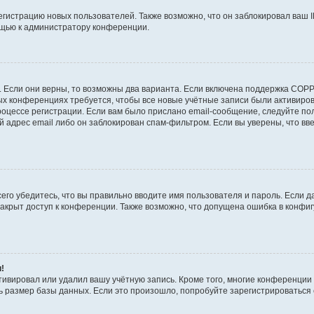
истрацию новых пользователей. Также возможно, что он заблокировал ваш I
ощью к администратору конференции.
!
 Если они верны, то возможны два варианта. Если включена поддержка COPPA
рых конференциях требуется, чтобы все новые учётные записи были активир
роцессе регистрации. Если вам было прислано email-сообщение, следуйте п
й адрес email либо он заблокирован спам-фильтром. Если вы уверены, что вв
его убедитесь, что вы правильно вводите имя пользователя и пароль. Если д
закрыт доступ к конференции. Также возможно, что допущена ошибка в конф
и!
тивировал или удалил вашу учётную запись. Кроме того, многие конференци
размер базы данных. Если это произошло, попробуйте зарегистрироваться сн