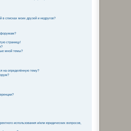
й в списках моих друзей и недругов?
и форумам?
тую страницу!
и?
ные мной темы?
ся на определённую тему?
форум?
ференции?
ректного использования и/или юридических вопросов,