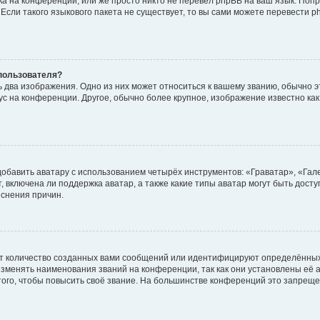
а на конференции, или же просто никто не перевёл phpBB на ваш язык. Поп
. Если такого языкового пакета не существует, то вы сами можете перевести
пользователя?
 два изображения. Одно из них может относиться к вашему званию, обычно эт
тус на конференции. Другое, обычно более крупное, изображение известно ка
обавить аватару с использованием четырёх инструментов: «Граватар», «Гал
 включена ли поддержка аватар, а также какие типы аватар могут быть дост
снения причин.
т количество созданных вами сообщений или идентифицируют определённых
зменять наименования званий на конференции, так как они установлены её 
го, чтобы повысить своё звание. На большинстве конференций это запреще