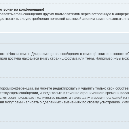
ют войти на конференцию!
равлять email-сообщения другим пользователям через встроенную в конфере
редотвратить злоупотребления почтовой системой анонимными пользователя
пке «Новая тема». Для размещения сообщения в теме щёлкните по кнопке «О
прав доступа находится внизу страниц форума или темы. Например: «Вы мож
?
тором конференции, вы можете редактировать и удалять только свои собств
тствующем сообщении, иногда только в течение ограниченного времени после 
 которая показывает количество правок, а также дату и время последней из 
ни могут сами написать о сделанных изменениях по своему усмотрению. Учти