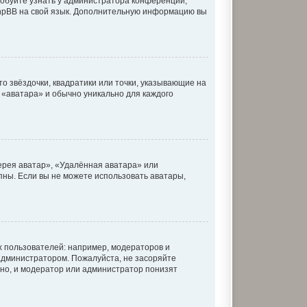
робуйте узнать у администратора конференции,
 phpBB на свой язык. Дополнительную информацию вы
о звёздочки, квадратики или точки, указывающие на
к «аватара» и обычно уникально для каждого
ерея аватар», «Удалённая аватара» или
упны. Если вы не можете использовать аватары,
 пользователей: например, модераторов и
администратором. Пожалуйста, не засоряйте
но, и модератор или администратор понизят