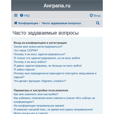
Анграпа.ru
FAQ
Вход
П
Конференция
Часто задаваемые вопросы
о
Часто задаваемые вопросы
и
с
Вход на конференцию и регистрация
Зачем мне нужно регистрироваться?
к
Что такое COPPA?
Почему я не могу зарегистрироваться?
Я только что зарегистрировался, но не могу войти!
Почему я не могу войти?
Я давно зарегистрирован, но больше не могу войти!
Я забыл пароль!
Почему мне периодически приходится повторять ввод имени и
пароля?
Что делает функция «Удалить cookies»?
Параметры и настройки пользователя
Как мне изменить мои настройки?
Как избежать появления моего имени в списке «Кто сейчас на
конференции»?
На конференции неправильное время!
Я изменил часовой пояс, но время всё равно неправильное!
Моего языка нет в списке!