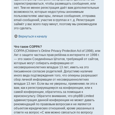
зарегистрироваться, чтобы размещать сообщения, или
нет. Тем не менее регистрация даёт вам дополнительные
возможности, которые недоступны анонимным
пользователям: аватары, личные сообщения, отправка
email-сообщений, участие в группах и т. д. Регистрация
займёт у вас всего пару минут, поэтому мы рекомендуем
это сделать.
Вернуться к началу
Что такое COPPA?
COPPA (Children’s Online Privacy Protection Act of 1998), или
Акт о защите частных прав ребёнка в интернете от 1998 г.
— это закон Соединённых Штатов, требующий от сайтов,
которые могут собирать информацию от
несовершеннолетних младше 13 лет, иметь на это
письменное согласие родителей. Допустимо наличие
иного вида подтверждения того, что опекуны разрешают
сбор личной информации от несовершеннолетних
младше 13 лет. Если вы не уверены, применимо ли это к
вам, как к регистрирующемуся на конференции, или к
самой конференции, обратитесь за помощью к
юрисконсульту. Обратите внимание, что phpBB Limited
администрация данной конференции не может давать
рекомендаций по правовым вопросам и не является
объектом юридических отношений, кроме указанных в
ответе на вопрос «С кем можно связаться по вопросу