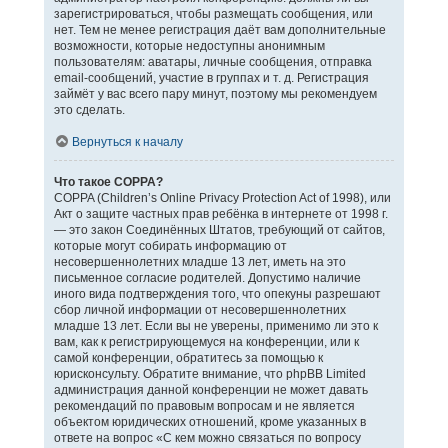
зарегистрироваться, чтобы размещать сообщения, или
нет. Тем не менее регистрация даёт вам дополнительные
возможности, которые недоступны анонимным
пользователям: аватары, личные сообщения, отправка
email-сообщений, участие в группах и т. д. Регистрация
займёт у вас всего пару минут, поэтому мы рекомендуем
это сделать.
Вернуться к началу
Что такое COPPA?
COPPA (Children’s Online Privacy Protection Act of 1998), или
Акт о защите частных прав ребёнка в интернете от 1998 г.
— это закон Соединённых Штатов, требующий от сайтов,
которые могут собирать информацию от
несовершеннолетних младше 13 лет, иметь на это
письменное согласие родителей. Допустимо наличие
иного вида подтверждения того, что опекуны разрешают
сбор личной информации от несовершеннолетних
младше 13 лет. Если вы не уверены, применимо ли это к
вам, как к регистрирующемуся на конференции, или к
самой конференции, обратитесь за помощью к
юрисконсульту. Обратите внимание, что phpBB Limited
администрация данной конференции не может давать
рекомендаций по правовым вопросам и не является
объектом юридических отношений, кроме указанных в
ответе на вопрос «С кем можно связаться по вопросу