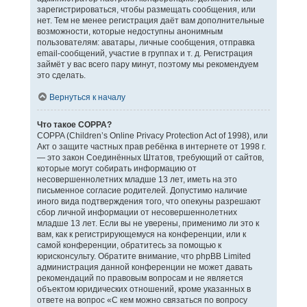
зарегистрироваться, чтобы размещать сообщения, или
нет. Тем не менее регистрация даёт вам дополнительные
возможности, которые недоступны анонимным
пользователям: аватары, личные сообщения, отправка
email-сообщений, участие в группах и т. д. Регистрация
займёт у вас всего пару минут, поэтому мы рекомендуем
это сделать.
Вернуться к началу
Что такое COPPA?
COPPA (Children’s Online Privacy Protection Act of 1998), или
Акт о защите частных прав ребёнка в интернете от 1998 г.
— это закон Соединённых Штатов, требующий от сайтов,
которые могут собирать информацию от
несовершеннолетних младше 13 лет, иметь на это
письменное согласие родителей. Допустимо наличие
иного вида подтверждения того, что опекуны разрешают
сбор личной информации от несовершеннолетних
младше 13 лет. Если вы не уверены, применимо ли это к
вам, как к регистрирующемуся на конференции, или к
самой конференции, обратитесь за помощью к
юрисконсульту. Обратите внимание, что phpBB Limited
администрация данной конференции не может давать
рекомендаций по правовым вопросам и не является
объектом юридических отношений, кроме указанных в
ответе на вопрос «С кем можно связаться по вопросу