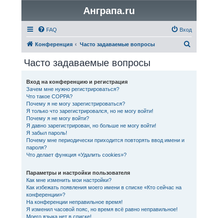
Анграпа.ru
FAQ
Вход
П
Конференция
Часто задаваемые вопросы
о
Часто задаваемые вопросы
и
с
Вход на конференцию и регистрация
Зачем мне нужно регистрироваться?
к
Что такое COPPA?
Почему я не могу зарегистрироваться?
Я только что зарегистрировался, но не могу войти!
Почему я не могу войти?
Я давно зарегистрирован, но больше не могу войти!
Я забыл пароль!
Почему мне периодически приходится повторять ввод имени и
пароля?
Что делает функция «Удалить cookies»?
Параметры и настройки пользователя
Как мне изменить мои настройки?
Как избежать появления моего имени в списке «Кто сейчас на
конференции»?
На конференции неправильное время!
Я изменил часовой пояс, но время всё равно неправильное!
Моего языка нет в списке!