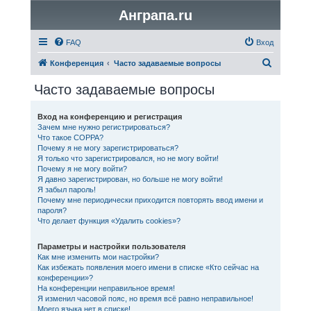
Анграпа.ru
FAQ
Вход
П
Конференция
Часто задаваемые вопросы
о
Часто задаваемые вопросы
и
с
Вход на конференцию и регистрация
Зачем мне нужно регистрироваться?
к
Что такое COPPA?
Почему я не могу зарегистрироваться?
Я только что зарегистрировался, но не могу войти!
Почему я не могу войти?
Я давно зарегистрирован, но больше не могу войти!
Я забыл пароль!
Почему мне периодически приходится повторять ввод имени и
пароля?
Что делает функция «Удалить cookies»?
Параметры и настройки пользователя
Как мне изменить мои настройки?
Как избежать появления моего имени в списке «Кто сейчас на
конференции»?
На конференции неправильное время!
Я изменил часовой пояс, но время всё равно неправильное!
Моего языка нет в списке!