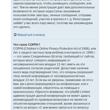
зарегистрироваться, чтобы размещать сообщения, или
нет. Тем не менее регистрация даёт вам дополнительные
возможности, которые недоступны анонимным
пользователям: аватары, личные сообщения, отправка
email-сообщений, участие в группах и т. д. Регистрация
займёт у вас всего пару минут, поэтому мы рекомендуем
это сделать.
Вернуться к началу
Что такое COPPA?
COPPA (Children’s Online Privacy Protection Act of 1998), или
Акт о защите частных прав ребёнка в интернете от 1998 г.
— это закон Соединённых Штатов, требующий от сайтов,
которые могут собирать информацию от
несовершеннолетних младше 13 лет, иметь на это
письменное согласие родителей. Допустимо наличие
иного вида подтверждения того, что опекуны разрешают
сбор личной информации от несовершеннолетних
младше 13 лет. Если вы не уверены, применимо ли это к
вам, как к регистрирующемуся на конференции, или к
самой конференции, обратитесь за помощью к
юрисконсульту. Обратите внимание, что phpBB Limited
администрация данной конференции не может давать
рекомендаций по правовым вопросам и не является
объектом юридических отношений, кроме указанных в
ответе на вопрос «С кем можно связаться по вопросу