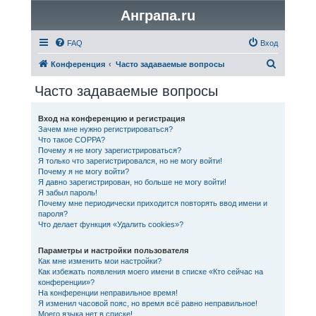
Анграпа.ru
FAQ
Вход
П
Конференция
Часто задаваемые вопросы
о
Часто задаваемые вопросы
и
с
Вход на конференцию и регистрация
Зачем мне нужно регистрироваться?
к
Что такое COPPA?
Почему я не могу зарегистрироваться?
Я только что зарегистрировался, но не могу войти!
Почему я не могу войти?
Я давно зарегистрирован, но больше не могу войти!
Я забыл пароль!
Почему мне периодически приходится повторять ввод имени и
пароля?
Что делает функция «Удалить cookies»?
Параметры и настройки пользователя
Как мне изменить мои настройки?
Как избежать появления моего имени в списке «Кто сейчас на
конференции»?
На конференции неправильное время!
Я изменил часовой пояс, но время всё равно неправильное!
Моего языка нет в списке!