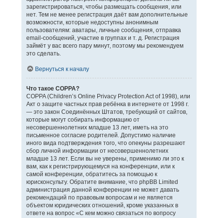
зарегистрироваться, чтобы размещать сообщения, или
нет. Тем не менее регистрация даёт вам дополнительные
возможности, которые недоступны анонимным
пользователям: аватары, личные сообщения, отправка
email-сообщений, участие в группах и т. д. Регистрация
займёт у вас всего пару минут, поэтому мы рекомендуем
это сделать.
Вернуться к началу
Что такое COPPA?
COPPA (Children’s Online Privacy Protection Act of 1998), или
Акт о защите частных прав ребёнка в интернете от 1998 г.
— это закон Соединённых Штатов, требующий от сайтов,
которые могут собирать информацию от
несовершеннолетних младше 13 лет, иметь на это
письменное согласие родителей. Допустимо наличие
иного вида подтверждения того, что опекуны разрешают
сбор личной информации от несовершеннолетних
младше 13 лет. Если вы не уверены, применимо ли это к
вам, как к регистрирующемуся на конференции, или к
самой конференции, обратитесь за помощью к
юрисконсульту. Обратите внимание, что phpBB Limited
администрация данной конференции не может давать
рекомендаций по правовым вопросам и не является
объектом юридических отношений, кроме указанных в
ответе на вопрос «С кем можно связаться по вопросу