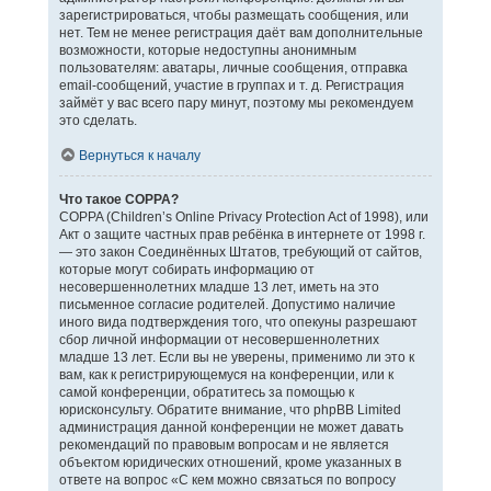
зарегистрироваться, чтобы размещать сообщения, или
нет. Тем не менее регистрация даёт вам дополнительные
возможности, которые недоступны анонимным
пользователям: аватары, личные сообщения, отправка
email-сообщений, участие в группах и т. д. Регистрация
займёт у вас всего пару минут, поэтому мы рекомендуем
это сделать.
Вернуться к началу
Что такое COPPA?
COPPA (Children’s Online Privacy Protection Act of 1998), или
Акт о защите частных прав ребёнка в интернете от 1998 г.
— это закон Соединённых Штатов, требующий от сайтов,
которые могут собирать информацию от
несовершеннолетних младше 13 лет, иметь на это
письменное согласие родителей. Допустимо наличие
иного вида подтверждения того, что опекуны разрешают
сбор личной информации от несовершеннолетних
младше 13 лет. Если вы не уверены, применимо ли это к
вам, как к регистрирующемуся на конференции, или к
самой конференции, обратитесь за помощью к
юрисконсульту. Обратите внимание, что phpBB Limited
администрация данной конференции не может давать
рекомендаций по правовым вопросам и не является
объектом юридических отношений, кроме указанных в
ответе на вопрос «С кем можно связаться по вопросу