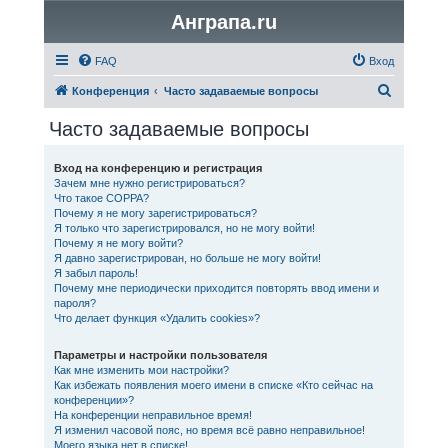
Анграпа.ru
FAQ
Вход
П
Конференция
Часто задаваемые вопросы
о
Часто задаваемые вопросы
и
с
Вход на конференцию и регистрация
Зачем мне нужно регистрироваться?
к
Что такое COPPA?
Почему я не могу зарегистрироваться?
Я только что зарегистрировался, но не могу войти!
Почему я не могу войти?
Я давно зарегистрирован, но больше не могу войти!
Я забыл пароль!
Почему мне периодически приходится повторять ввод имени и
пароля?
Что делает функция «Удалить cookies»?
Параметры и настройки пользователя
Как мне изменить мои настройки?
Как избежать появления моего имени в списке «Кто сейчас на
конференции»?
На конференции неправильное время!
Я изменил часовой пояс, но время всё равно неправильное!
Моего языка нет в списке!