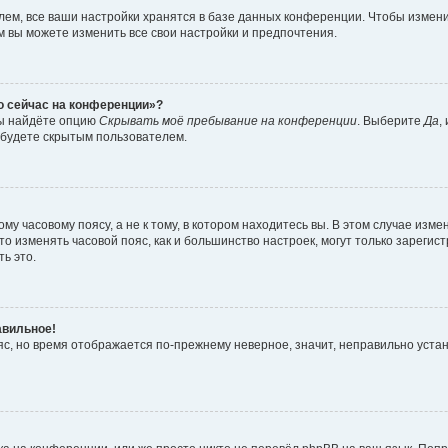
ем, все ваши настройки хранятся в базе данных конференции. Чтобы измени
ам вы можете изменить все свои настройки и предпочтения.
то сейчас на конференции»?
вы найдёте опцию
Скрывать моё пребывание на конференции
. Выберите
Да
,
 будете скрытым пользователем.
у часовому поясу, а не к тому, в котором находитесь вы. В этом случае измен
, что изменять часовой пояс, как и большинство настроек, могут только зарег
ь это.
авильное!
ояс, но время отображается по-прежнему неверное, значит, неправильно уста