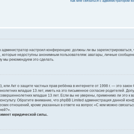
Как мне связаться с администратором к
 как администратор настроил конференцию: должны ли вы зарегистрироваться,
 которые недоступны анонимным пользователям: аватары, личные сообщения, 
ому мы рекомендуем это сделать.
1998), или Акт о защите частных прав ребёнка в интернете от 1998 г. — это за
олетних младше 13 лет, иметь на это письменное согласие родителей. Допу
вершеннолетних младше 13 лет. Если вы не уверены, применимо ли это к ва
онсульту. Обратите внимание, что phpBB Limited администрация данной кон
ских отношений, кроме указанных в ответе на вопрос «С кем можно связатьс
ией?».
е имеет юридической силы.
.