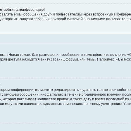
ют войти на конференцию!
равлять email-сообщения другим пользователям через встроенную в конфере
редотвратить злоупотребления почтовой системой анонимными пользователя
пке «Новая тема». Для размещения сообщения в теме щёлкните по кнопке «О
прав доступа находится внизу страниц форума или темы. Например: «Вы мож
?
тором конференции, вы можете редактировать и удалять только свои собств
тствующем сообщении, иногда только в течение ограниченного времени после 
 которая показывает количество правок, а также дату и время последней из 
ни могут сами написать о сделанных изменениях по своему усмотрению. Учти