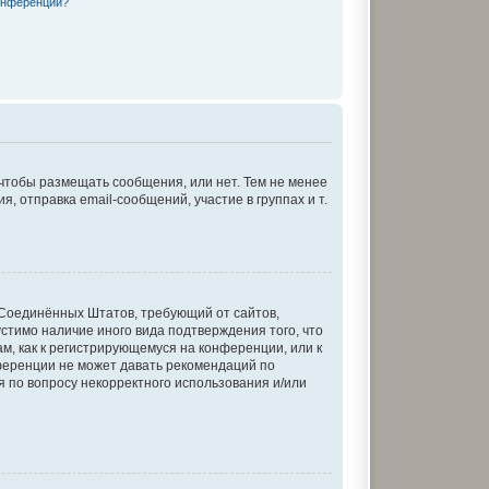
онференции?
 чтобы размещать сообщения, или нет. Тем не менее
отправка email-сообщений, участие в группах и т.
кон Соединённых Штатов, требующий от сайтов,
стимо наличие иного вида подтверждения того, что
м, как к регистрирующемуся на конференции, или к
ференции не может давать рекомендаций по
я по вопросу некорректного использования и/или