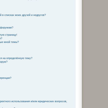
й в списках моих друзей и недругов?
и форумам?
тую страницу!
и?
ные мной темы?
ся на определённую тему?
форум?
ференции?
ректного использования и/или юридических вопросов,