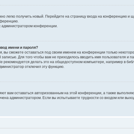
ожно легко получить новый. Перейдите на страницу входа на конференцию и 
онференцию.
 с администратором конференции.
ввод имени и пароля?
я
, вы сможете оставаться под своим именем на конференции только некоторо
й записью. Для того чтобы вам не приходилось вводить имя пользователя и 
е рекомендуется делать это на общедоступном компьютере, например в библио
 администратор отключил эту функцию.
ляют вам оставаться авторизованным на этой конференции, а также выполняю
ючена администратором. Если вы испытываете трудности со входом или выхо