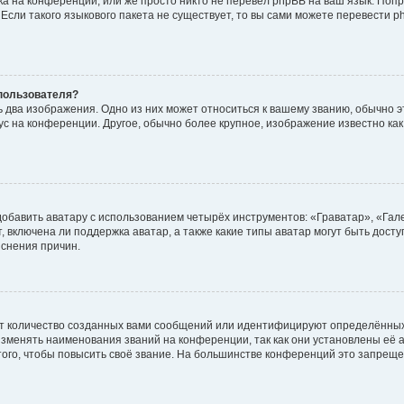
а на конференции, или же просто никто не перевёл phpBB на ваш язык. Поп
. Если такого языкового пакета не существует, то вы сами можете перевести
пользователя?
 два изображения. Одно из них может относиться к вашему званию, обычно эт
тус на конференции. Другое, обычно более крупное, изображение известно ка
обавить аватару с использованием четырёх инструментов: «Граватар», «Гал
 включена ли поддержка аватар, а также какие типы аватар могут быть дост
снения причин.
т количество созданных вами сообщений или идентифицируют определённых
зменять наименования званий на конференции, так как они установлены её 
го, чтобы повысить своё звание. На большинстве конференций это запреще