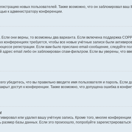
истрацию новых пользователей. Также возможно, что он заблокировал ваш I
ощью к администратору конференции.
!
 Если они верны, то возможны два варианта. Если включена поддержка COPPA
рых конференциях требуется, чтобы все новые учётные записи были активир
роцессе регистрации. Если вам было прислано email-сообщение, следуйте п
й адрес email либо он заблокирован спам-фильтром. Если вы уверены, что вв
его убедитесь, что вы правильно вводите имя пользователя и пароль. Если д
закрыт доступ к конференции. Также возможно, что допущена ошибка в конф
и!
тивировал или удалил вашу учётную запись. Кроме того, многие конференци
размер базы данных. Если это произошло, попробуйте зарегистрироваться сн