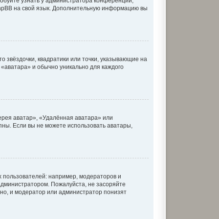
робуйте узнать у администратора конференции,
 phpBB на свой язык. Дополнительную информацию вы
о звёздочки, квадратики или точки, указывающие на
к «аватара» и обычно уникально для каждого
ерея аватар», «Удалённая аватара» или
упны. Если вы не можете использовать аватары,
 пользователей: например, модераторов и
администратором. Пожалуйста, не засоряйте
но, и модератор или администратор понизят