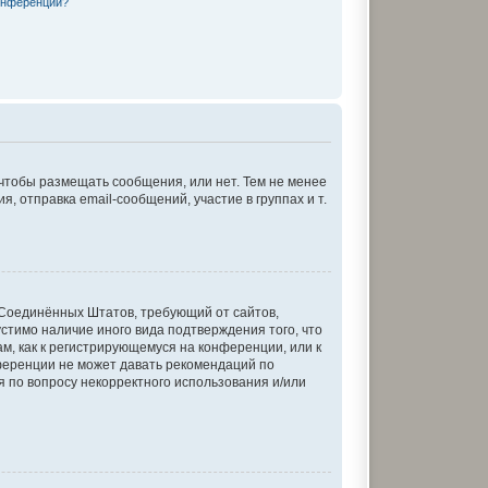
онференции?
 чтобы размещать сообщения, или нет. Тем не менее
отправка email-сообщений, участие в группах и т.
кон Соединённых Штатов, требующий от сайтов,
стимо наличие иного вида подтверждения того, что
м, как к регистрирующемуся на конференции, или к
ференции не может давать рекомендаций по
я по вопросу некорректного использования и/или