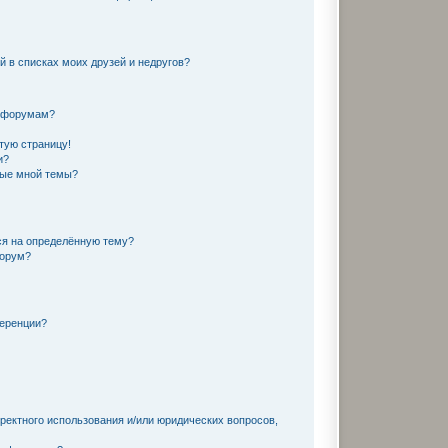
й в списках моих друзей и недругов?
и форумам?
тую страницу!
и?
ные мной темы?
ся на определённую тему?
форум?
ференции?
ректного использования и/или юридических вопросов,