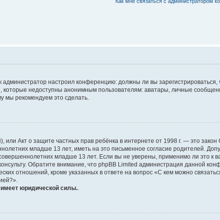
Как мне связаться с администратором к
 как администратор настроил конференцию: должны ли вы зарегистрироваться,
 которые недоступны анонимным пользователям: аватары, личные сообщения, 
ому мы рекомендуем это сделать.
1998), или Акт о защите частных прав ребёнка в интернете от 1998 г. — это за
олетних младше 13 лет, иметь на это письменное согласие родителей. Допу
вершеннолетних младше 13 лет. Если вы не уверены, применимо ли это к ва
онсульту. Обратите внимание, что phpBB Limited администрация данной кон
ских отношений, кроме указанных в ответе на вопрос «С кем можно связатьс
ией?».
е имеет юридической силы.
.