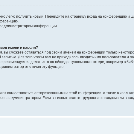
ожно легко получить новый. Перейдите на страницу входа на конференцию и 
онференцию.
 с администратором конференции.
ввод имени и пароля?
я
, вы сможете оставаться под своим именем на конференции только некоторо
й записью. Для того чтобы вам не приходилось вводить имя пользователя и 
е рекомендуется делать это на общедоступном компьютере, например в библио
 администратор отключил эту функцию.
ляют вам оставаться авторизованным на этой конференции, а также выполняю
ючена администратором. Если вы испытываете трудности со входом или выхо