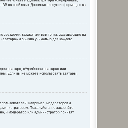
робуйте узнать у администратора конференции,
 phpBB на свой язык. Дополнительную информацию вы
о звёздочки, квадратики или точки, указывающие на
к «аватара» и обычно уникально для каждого
ерея аватар», «Удалённая аватара» или
упны. Если вы не можете использовать аватары,
 пользователей: например, модераторов и
администратором. Пожалуйста, не засоряйте
но, и модератор или администратор понизят