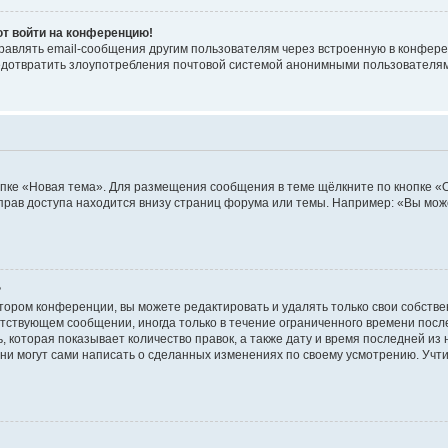
ют войти на конференцию!
равлять email-сообщения другим пользователям через встроенную в конфере
редотвратить злоупотребления почтовой системой анонимными пользователя
пке «Новая тема». Для размещения сообщения в теме щёлкните по кнопке «О
прав доступа находится внизу страниц форума или темы. Например: «Вы мож
?
тором конференции, вы можете редактировать и удалять только свои собств
тствующем сообщении, иногда только в течение ограниченного времени после 
 которая показывает количество правок, а также дату и время последней из 
ни могут сами написать о сделанных изменениях по своему усмотрению. Учти