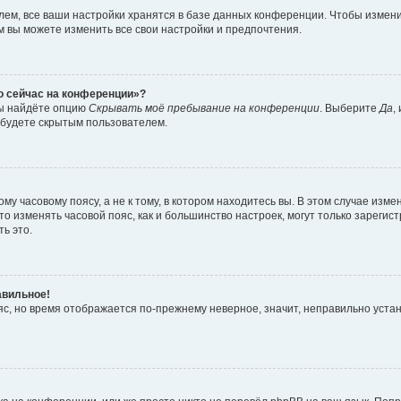
ем, все ваши настройки хранятся в базе данных конференции. Чтобы измени
ам вы можете изменить все свои настройки и предпочтения.
то сейчас на конференции»?
вы найдёте опцию
Скрывать моё пребывание на конференции
. Выберите
Да
,
 будете скрытым пользователем.
у часовому поясу, а не к тому, в котором находитесь вы. В этом случае измен
, что изменять часовой пояс, как и большинство настроек, могут только зарег
ь это.
авильное!
ояс, но время отображается по-прежнему неверное, значит, неправильно уста