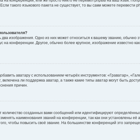
а на конференции, или же просто никто не перевёл phpBB на ваш язык. Поп
. Если такого языкового пакета не существует, то вы сами можете перевести
пользователя?
 два изображения. Одно из них может относиться к вашему званию, обычно эт
тус на конференции. Другое, обычно более крупное, изображение известно ка
обавить аватару с использованием четырёх инструментов: «Граватар», «Гал
 включена ли поддержка аватар, а также какие типы аватар могут быть дост
снения причин.
т количество созданных вами сообщений или идентифицируют определённых
зменять наименования званий на конференции, так как они установлены её 
го, чтобы повысить своё звание. На большинстве конференций это запреще