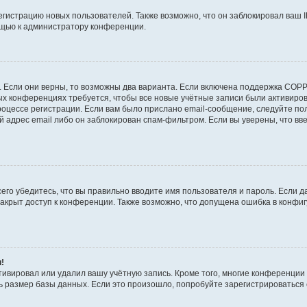
истрацию новых пользователей. Также возможно, что он заблокировал ваш I
ощью к администратору конференции.
!
 Если они верны, то возможны два варианта. Если включена поддержка COPPA
рых конференциях требуется, чтобы все новые учётные записи были активир
роцессе регистрации. Если вам было прислано email-сообщение, следуйте п
й адрес email либо он заблокирован спам-фильтром. Если вы уверены, что вв
его убедитесь, что вы правильно вводите имя пользователя и пароль. Если д
закрыт доступ к конференции. Также возможно, что допущена ошибка в конф
и!
тивировал или удалил вашу учётную запись. Кроме того, многие конференци
размер базы данных. Если это произошло, попробуйте зарегистрироваться сн