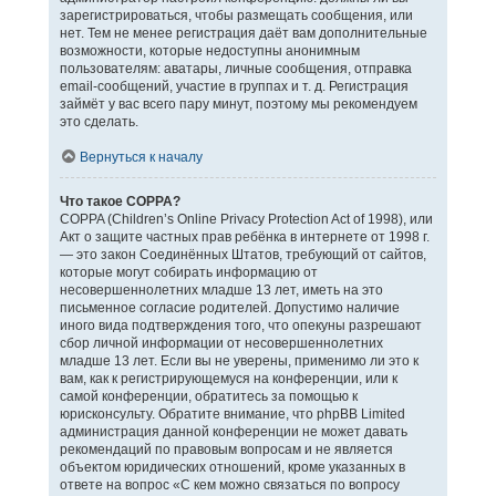
зарегистрироваться, чтобы размещать сообщения, или
нет. Тем не менее регистрация даёт вам дополнительные
возможности, которые недоступны анонимным
пользователям: аватары, личные сообщения, отправка
email-сообщений, участие в группах и т. д. Регистрация
займёт у вас всего пару минут, поэтому мы рекомендуем
это сделать.
Вернуться к началу
Что такое COPPA?
COPPA (Children’s Online Privacy Protection Act of 1998), или
Акт о защите частных прав ребёнка в интернете от 1998 г.
— это закон Соединённых Штатов, требующий от сайтов,
которые могут собирать информацию от
несовершеннолетних младше 13 лет, иметь на это
письменное согласие родителей. Допустимо наличие
иного вида подтверждения того, что опекуны разрешают
сбор личной информации от несовершеннолетних
младше 13 лет. Если вы не уверены, применимо ли это к
вам, как к регистрирующемуся на конференции, или к
самой конференции, обратитесь за помощью к
юрисконсульту. Обратите внимание, что phpBB Limited
администрация данной конференции не может давать
рекомендаций по правовым вопросам и не является
объектом юридических отношений, кроме указанных в
ответе на вопрос «С кем можно связаться по вопросу