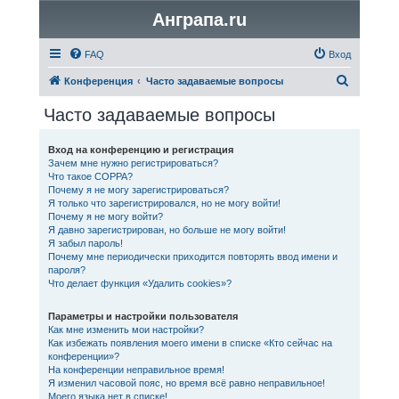
Анграпа.ru
FAQ
Вход
П
Конференция
Часто задаваемые вопросы
о
Часто задаваемые вопросы
и
с
Вход на конференцию и регистрация
Зачем мне нужно регистрироваться?
к
Что такое COPPA?
Почему я не могу зарегистрироваться?
Я только что зарегистрировался, но не могу войти!
Почему я не могу войти?
Я давно зарегистрирован, но больше не могу войти!
Я забыл пароль!
Почему мне периодически приходится повторять ввод имени и
пароля?
Что делает функция «Удалить cookies»?
Параметры и настройки пользователя
Как мне изменить мои настройки?
Как избежать появления моего имени в списке «Кто сейчас на
конференции»?
На конференции неправильное время!
Я изменил часовой пояс, но время всё равно неправильное!
Моего языка нет в списке!