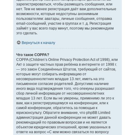
зарегистрироваться, чтобы размещать сообщения, или
нет. Тем не менее регистрация даёт вам дополнительные
возможности, которые недоступны анонимным
пользователям: аватары, личные сообщения, отправка
email-сообщений, участие в группах и т. д. Регистрация
займёт у вас всего пару минут, поэтому мы рекомендуем
это сделать.
Вернуться к началу
Что такое COPPA?
COPPA (Children’s Online Privacy Protection Act of 1998), или
Акт о защите частных прав ребёнка в интернете от 1998 г.
— это закон Соединённых Штатов, требующий от сайтов,
которые могут собирать информацию от
несовершеннолетних младше 13 лет, иметь на это
письменное согласие родителей. Допустимо наличие
иного вида подтверждения того, что опекуны разрешают
сбор личной информации от несовершеннолетних
младше 13 лет. Если вы не уверены, применимо ли это к
вам, как к регистрирующемуся на конференции, или к
самой конференции, обратитесь за помощью к
юрисконсульту. Обратите внимание, что phpBB Limited
администрация данной конференции не может давать
рекомендаций по правовым вопросам и не является
объектом юридических отношений, кроме указанных в
ответе на вопрос «С кем можно связаться по вопросу