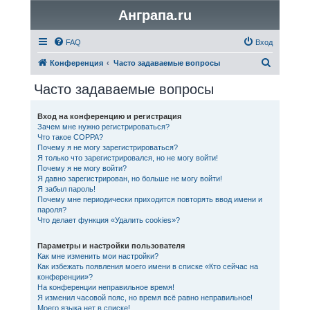
Анграпа.ru
FAQ
Вход
П
Конференция
Часто задаваемые вопросы
о
Часто задаваемые вопросы
и
с
Вход на конференцию и регистрация
Зачем мне нужно регистрироваться?
к
Что такое COPPA?
Почему я не могу зарегистрироваться?
Я только что зарегистрировался, но не могу войти!
Почему я не могу войти?
Я давно зарегистрирован, но больше не могу войти!
Я забыл пароль!
Почему мне периодически приходится повторять ввод имени и
пароля?
Что делает функция «Удалить cookies»?
Параметры и настройки пользователя
Как мне изменить мои настройки?
Как избежать появления моего имени в списке «Кто сейчас на
конференции»?
На конференции неправильное время!
Я изменил часовой пояс, но время всё равно неправильное!
Моего языка нет в списке!