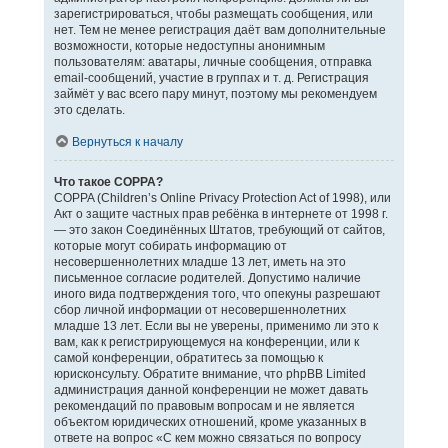
зарегистрироваться, чтобы размещать сообщения, или
нет. Тем не менее регистрация даёт вам дополнительные
возможности, которые недоступны анонимным
пользователям: аватары, личные сообщения, отправка
email-сообщений, участие в группах и т. д. Регистрация
займёт у вас всего пару минут, поэтому мы рекомендуем
это сделать.
Вернуться к началу
Что такое COPPA?
COPPA (Children’s Online Privacy Protection Act of 1998), или
Акт о защите частных прав ребёнка в интернете от 1998 г.
— это закон Соединённых Штатов, требующий от сайтов,
которые могут собирать информацию от
несовершеннолетних младше 13 лет, иметь на это
письменное согласие родителей. Допустимо наличие
иного вида подтверждения того, что опекуны разрешают
сбор личной информации от несовершеннолетних
младше 13 лет. Если вы не уверены, применимо ли это к
вам, как к регистрирующемуся на конференции, или к
самой конференции, обратитесь за помощью к
юрисконсульту. Обратите внимание, что phpBB Limited
администрация данной конференции не может давать
рекомендаций по правовым вопросам и не является
объектом юридических отношений, кроме указанных в
ответе на вопрос «С кем можно связаться по вопросу