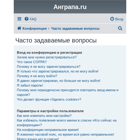
Анграпа.ru
FAQ
Вход
П
Конференция
Часто задаваемые вопросы
о
Часто задаваемые вопросы
и
с
Вход на конференцию и регистрация
Зачем мне нужно регистрироваться?
к
Что такое COPPA?
Почему я не могу зарегистрироваться?
Я только что зарегистрировался, но не могу войти!
Почему я не могу войти?
Я давно зарегистрирован, но больше не могу войти!
Я забыл пароль!
Почему мне периодически приходится повторять ввод имени и
пароля?
Что делает функция «Удалить cookies»?
Параметры и настройки пользователя
Как мне изменить мои настройки?
Как избежать появления моего имени в списке «Кто сейчас на
конференции»?
На конференции неправильное время!
Я изменил часовой пояс, но время всё равно неправильное!
Моего языка нет в списке!