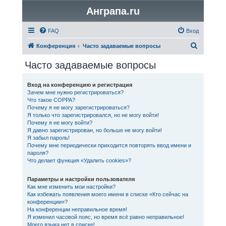
Анграпа.ru
FAQ
Вход
П
Конференция
Часто задаваемые вопросы
о
Часто задаваемые вопросы
и
с
Вход на конференцию и регистрация
Зачем мне нужно регистрироваться?
к
Что такое COPPA?
Почему я не могу зарегистрироваться?
Я только что зарегистрировался, но не могу войти!
Почему я не могу войти?
Я давно зарегистрирован, но больше не могу войти!
Я забыл пароль!
Почему мне периодически приходится повторять ввод имени и
пароля?
Что делает функция «Удалить cookies»?
Параметры и настройки пользователя
Как мне изменить мои настройки?
Как избежать появления моего имени в списке «Кто сейчас на
конференции»?
На конференции неправильное время!
Я изменил часовой пояс, но время всё равно неправильное!
Моего языка нет в списке!