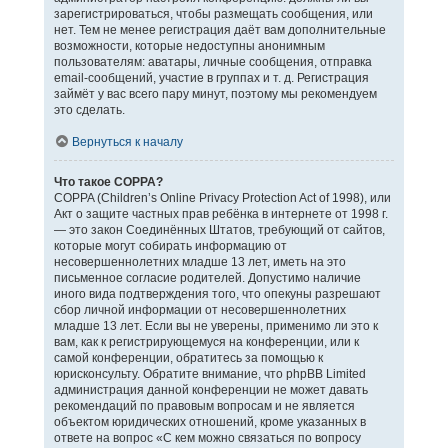
зарегистрироваться, чтобы размещать сообщения, или
нет. Тем не менее регистрация даёт вам дополнительные
возможности, которые недоступны анонимным
пользователям: аватары, личные сообщения, отправка
email-сообщений, участие в группах и т. д. Регистрация
займёт у вас всего пару минут, поэтому мы рекомендуем
это сделать.
Вернуться к началу
Что такое COPPA?
COPPA (Children’s Online Privacy Protection Act of 1998), или
Акт о защите частных прав ребёнка в интернете от 1998 г.
— это закон Соединённых Штатов, требующий от сайтов,
которые могут собирать информацию от
несовершеннолетних младше 13 лет, иметь на это
письменное согласие родителей. Допустимо наличие
иного вида подтверждения того, что опекуны разрешают
сбор личной информации от несовершеннолетних
младше 13 лет. Если вы не уверены, применимо ли это к
вам, как к регистрирующемуся на конференции, или к
самой конференции, обратитесь за помощью к
юрисконсульту. Обратите внимание, что phpBB Limited
администрация данной конференции не может давать
рекомендаций по правовым вопросам и не является
объектом юридических отношений, кроме указанных в
ответе на вопрос «С кем можно связаться по вопросу