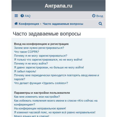
Анграпа.ru
FAQ
Вход
П
Конференция
Часто задаваемые вопросы
о
Часто задаваемые вопросы
и
с
Вход на конференцию и регистрация
Зачем мне нужно регистрироваться?
к
Что такое COPPA?
Почему я не могу зарегистрироваться?
Я только что зарегистрировался, но не могу войти!
Почему я не могу войти?
Я давно зарегистрирован, но больше не могу войти!
Я забыл пароль!
Почему мне периодически приходится повторять ввод имени и
пароля?
Что делает функция «Удалить cookies»?
Параметры и настройки пользователя
Как мне изменить мои настройки?
Как избежать появления моего имени в списке «Кто сейчас на
конференции»?
На конференции неправильное время!
Я изменил часовой пояс, но время всё равно неправильное!
Моего языка нет в списке!