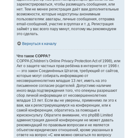
зарегистрироваться, чтобы размещать сообщения, или
нет. Тем не менее регистрация даёт вам дополнительные
возможности, которые недоступны анонимным
пользователям: аватары, личные сообщения, отправка
email-сообщений, участие в группах и т. д. Регистрация
займёт у вас всего пару минут, поэтому мы рекомендуем
это сделать.
Вернуться к началу
Что такое COPPA?
COPPA (Children’s Online Privacy Protection Act of 1998), или
Акт о защите частных прав ребёнка в интернете от 1998 г.
— это закон Соединённых Штатов, требующий от сайтов,
которые могут собирать информацию от
несовершеннолетних младше 13 лет, иметь на это
письменное согласие родителей. Допустимо наличие
иного вида подтверждения того, что опекуны разрешают
сбор личной информации от несовершеннолетних
младше 13 лет. Если вы не уверены, применимо ли это к
вам, как к регистрирующемуся на конференции, или к
самой конференции, обратитесь за помощью к
юрисконсульту. Обратите внимание, что phpBB Limited
администрация данной конференции не может давать
рекомендаций по правовым вопросам и не является
объектом юридических отношений, кроме указанных в
ответе на вопрос «С кем можно связаться по вопросу