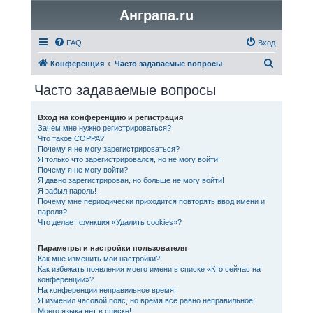
Анграпа.ru
FAQ
Вход
П
Конференция
Часто задаваемые вопросы
о
Часто задаваемые вопросы
и
с
Вход на конференцию и регистрация
Зачем мне нужно регистрироваться?
к
Что такое COPPA?
Почему я не могу зарегистрироваться?
Я только что зарегистрировался, но не могу войти!
Почему я не могу войти?
Я давно зарегистрирован, но больше не могу войти!
Я забыл пароль!
Почему мне периодически приходится повторять ввод имени и
пароля?
Что делает функция «Удалить cookies»?
Параметры и настройки пользователя
Как мне изменить мои настройки?
Как избежать появления моего имени в списке «Кто сейчас на
конференции»?
На конференции неправильное время!
Я изменил часовой пояс, но время всё равно неправильное!
Моего языка нет в списке!