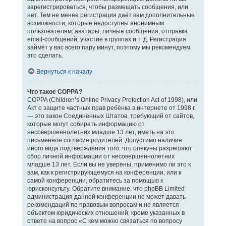
зарегистрироваться, чтобы размещать сообщения, или
нет. Тем не менее регистрация даёт вам дополнительные
возможности, которые недоступны анонимным
пользователям: аватары, личные сообщения, отправка
email-сообщений, участие в группах и т. д. Регистрация
займёт у вас всего пару минут, поэтому мы рекомендуем
это сделать.
Вернуться к началу
Что такое COPPA?
COPPA (Children’s Online Privacy Protection Act of 1998), или
Акт о защите частных прав ребёнка в интернете от 1998 г.
— это закон Соединённых Штатов, требующий от сайтов,
которые могут собирать информацию от
несовершеннолетних младше 13 лет, иметь на это
письменное согласие родителей. Допустимо наличие
иного вида подтверждения того, что опекуны разрешают
сбор личной информации от несовершеннолетних
младше 13 лет. Если вы не уверены, применимо ли это к
вам, как к регистрирующемуся на конференции, или к
самой конференции, обратитесь за помощью к
юрисконсульту. Обратите внимание, что phpBB Limited
администрация данной конференции не может давать
рекомендаций по правовым вопросам и не является
объектом юридических отношений, кроме указанных в
ответе на вопрос «С кем можно связаться по вопросу