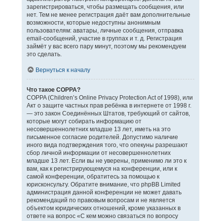
зарегистрироваться, чтобы размещать сообщения, или
нет. Тем не менее регистрация даёт вам дополнительные
возможности, которые недоступны анонимным
пользователям: аватары, личные сообщения, отправка
email-сообщений, участие в группах и т. д. Регистрация
займёт у вас всего пару минут, поэтому мы рекомендуем
это сделать.
Вернуться к началу
Что такое COPPA?
COPPA (Children’s Online Privacy Protection Act of 1998), или
Акт о защите частных прав ребёнка в интернете от 1998 г.
— это закон Соединённых Штатов, требующий от сайтов,
которые могут собирать информацию от
несовершеннолетних младше 13 лет, иметь на это
письменное согласие родителей. Допустимо наличие
иного вида подтверждения того, что опекуны разрешают
сбор личной информации от несовершеннолетних
младше 13 лет. Если вы не уверены, применимо ли это к
вам, как к регистрирующемуся на конференции, или к
самой конференции, обратитесь за помощью к
юрисконсульту. Обратите внимание, что phpBB Limited
администрация данной конференции не может давать
рекомендаций по правовым вопросам и не является
объектом юридических отношений, кроме указанных в
ответе на вопрос «С кем можно связаться по вопросу