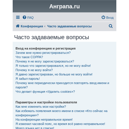
Анграпа.ru
FAQ
Вход
П
Конференция
Часто задаваемые вопросы
о
Часто задаваемые вопросы
и
с
Вход на конференцию и регистрация
Зачем мне нужно регистрироваться?
к
Что такое COPPA?
Почему я не могу зарегистрироваться?
Я только что зарегистрировался, но не могу войти!
Почему я не могу войти?
Я давно зарегистрирован, но больше не могу войти!
Я забыл пароль!
Почему мне периодически приходится повторять ввод имени и
пароля?
Что делает функция «Удалить cookies»?
Параметры и настройки пользователя
Как мне изменить мои настройки?
Как избежать появления моего имени в списке «Кто сейчас на
конференции»?
На конференции неправильное время!
Я изменил часовой пояс, но время всё равно неправильное!
Моего языка нет в списке!