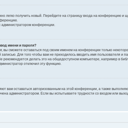
ожно легко получить новый. Перейдите на страницу входа на конференцию и 
онференцию.
 с администратором конференции.
ввод имени и пароля?
я
, вы сможете оставаться под своим именем на конференции только некоторо
й записью. Для того чтобы вам не приходилось вводить имя пользователя и 
е рекомендуется делать это на общедоступном компьютере, например в библио
 администратор отключил эту функцию.
ляют вам оставаться авторизованным на этой конференции, а также выполняю
ючена администратором. Если вы испытываете трудности со входом или выхо