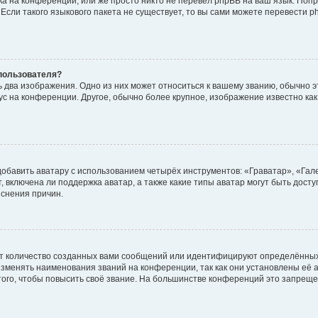
а на конференции, или же просто никто не перевёл phpBB на ваш язык. Поп
. Если такого языкового пакета не существует, то вы сами можете перевести
пользователя?
 два изображения. Одно из них может относиться к вашему званию, обычно эт
тус на конференции. Другое, обычно более крупное, изображение известно ка
обавить аватару с использованием четырёх инструментов: «Граватар», «Гал
 включена ли поддержка аватар, а также какие типы аватар могут быть дост
снения причин.
т количество созданных вами сообщений или идентифицируют определённых
зменять наименования званий на конференции, так как они установлены её 
го, чтобы повысить своё звание. На большинстве конференций это запреще