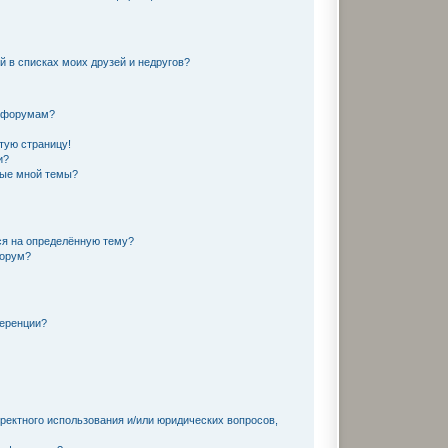
й в списках моих друзей и недругов?
и форумам?
тую страницу!
и?
ные мной темы?
ся на определённую тему?
форум?
ференции?
ректного использования и/или юридических вопросов,