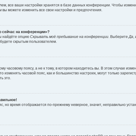
ем, все ваши настройки хранятся в базе данных конференции. Чтобы измени
ам вы можете изменить все свои настройки и предпочтения.
то сейчас на конференции»?
вы найдёте опцию
Скрывать моё пребывание на конференции
. Выберите
Да
,
 будете скрытым пользователем.
у часовому поясу, а не к тому, в котором находитесь вы. В этом случае измен
, что изменять часовой пояс, как и большинство настроек, могут только зарег
ь это.
авильное!
ояс, но время отображается по-прежнему неверное, значит, неправильно уста