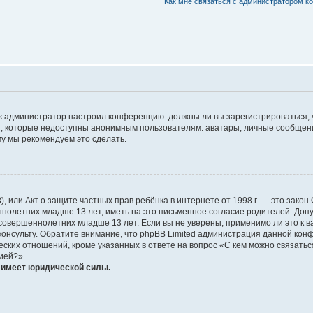
Как мне связаться с администратором к
 как администратор настроил конференцию: должны ли вы зарегистрироваться,
 которые недоступны анонимным пользователям: аватары, личные сообщения, 
ому мы рекомендуем это сделать.
1998), или Акт о защите частных прав ребёнка в интернете от 1998 г. — это за
олетних младше 13 лет, иметь на это письменное согласие родителей. Допу
вершеннолетних младше 13 лет. Если вы не уверены, применимо ли это к ва
онсульту. Обратите внимание, что phpBB Limited администрация данной кон
ских отношений, кроме указанных в ответе на вопрос «С кем можно связатьс
ией?».
е имеет юридической силы.
.