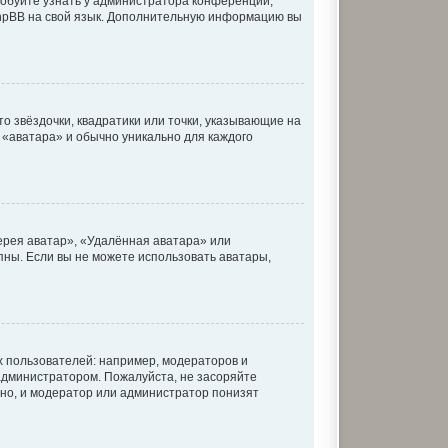
робуйте узнать у администратора конференции,
 phpBB на свой язык. Дополнительную информацию вы
о звёздочки, квадратики или точки, указывающие на
к «аватара» и обычно уникально для каждого
ерея аватар», «Удалённая аватара» или
упны. Если вы не можете использовать аватары,
 пользователей: например, модераторов и
администратором. Пожалуйста, не засоряйте
но, и модератор или администратор понизят