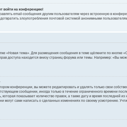
ют войти на конференцию!
равлять email-сообщения другим пользователям через встроенную в конфере
редотвратить злоупотребления почтовой системой анонимными пользователя
пке «Новая тема». Для размещения сообщения в теме щёлкните по кнопке «О
прав доступа находится внизу страниц форума или темы. Например: «Вы мож
?
тором конференции, вы можете редактировать и удалять только свои собств
тствующем сообщении, иногда только в течение ограниченного времени после 
 которая показывает количество правок, а также дату и время последней из 
ни могут сами написать о сделанных изменениях по своему усмотрению. Учти