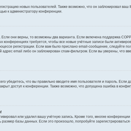
истрацию новых пользователей. Также возможно, что он заблокировал ваш I
ощью к администратору конференции.
!
 Если они верны, то возможны два варианта. Если включена поддержка COPPA
рых конференциях требуется, чтобы все новые учётные записи были активир
роцессе регистрации. Если вам было прислано email-сообщение, следуйте п
й адрес email либо он заблокирован спам-фильтром. Если вы уверены, что вв
его убедитесь, что вы правильно вводите имя пользователя и пароль. Если д
закрыт доступ к конференции. Также возможно, что допущена ошибка в конф
и!
тивировал или удалил вашу учётную запись. Кроме того, многие конференци
размер базы данных. Если это произошло, попробуйте зарегистрироваться сн