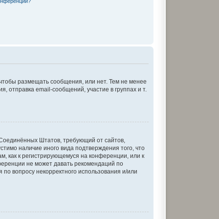
онференции?
 чтобы размещать сообщения, или нет. Тем не менее
отправка email-сообщений, участие в группах и т.
кон Соединённых Штатов, требующий от сайтов,
стимо наличие иного вида подтверждения того, что
м, как к регистрирующемуся на конференции, или к
ференции не может давать рекомендаций по
я по вопросу некорректного использования и/или