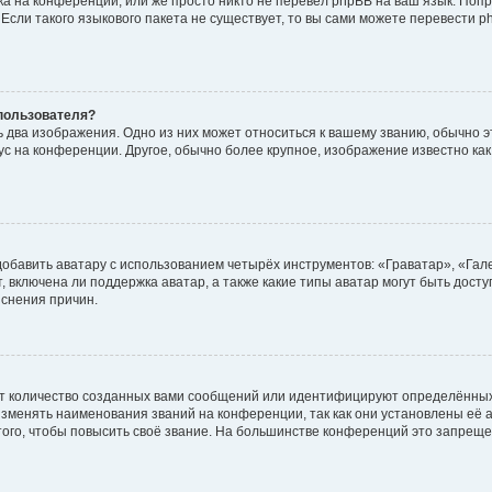
а на конференции, или же просто никто не перевёл phpBB на ваш язык. Поп
. Если такого языкового пакета не существует, то вы сами можете перевести
пользователя?
 два изображения. Одно из них может относиться к вашему званию, обычно эт
тус на конференции. Другое, обычно более крупное, изображение известно ка
обавить аватару с использованием четырёх инструментов: «Граватар», «Гал
 включена ли поддержка аватар, а также какие типы аватар могут быть дост
снения причин.
т количество созданных вами сообщений или идентифицируют определённых
зменять наименования званий на конференции, так как они установлены её 
го, чтобы повысить своё звание. На большинстве конференций это запреще