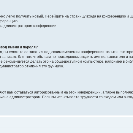
ожно легко получить новый. Перейдите на страницу входа на конференцию и 
онференцию.
 с администратором конференции.
ввод имени и пароля?
я
, вы сможете оставаться под своим именем на конференции только некоторо
й записью. Для того чтобы вам не приходилось вводить имя пользователя и 
е рекомендуется делать это на общедоступном компьютере, например в библио
 администратор отключил эту функцию.
ляют вам оставаться авторизованным на этой конференции, а также выполняю
ючена администратором. Если вы испытываете трудности со входом или выхо