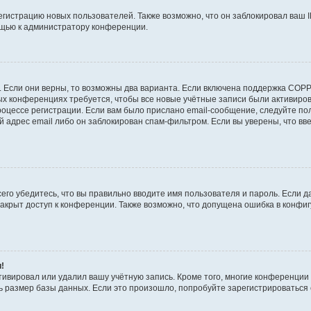
истрацию новых пользователей. Также возможно, что он заблокировал ваш I
ощью к администратору конференции.
!
 Если они верны, то возможны два варианта. Если включена поддержка COPPA
рых конференциях требуется, чтобы все новые учётные записи были активир
роцессе регистрации. Если вам было прислано email-сообщение, следуйте п
й адрес email либо он заблокирован спам-фильтром. Если вы уверены, что вв
его убедитесь, что вы правильно вводите имя пользователя и пароль. Если д
закрыт доступ к конференции. Также возможно, что допущена ошибка в конф
и!
тивировал или удалил вашу учётную запись. Кроме того, многие конференци
размер базы данных. Если это произошло, попробуйте зарегистрироваться сн