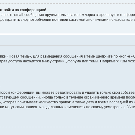
ют войти на конференцию!
равлять email-сообщения другим пользователям через встроенную в конфере
редотвратить злоупотребления почтовой системой анонимными пользователя
пке «Новая тема». Для размещения сообщения в теме щёлкните по кнопке «О
прав доступа находится внизу страниц форума или темы. Например: «Вы мож
?
тором конференции, вы можете редактировать и удалять только свои собств
тствующем сообщении, иногда только в течение ограниченного времени после 
 которая показывает количество правок, а также дату и время последней из 
ни могут сами написать о сделанных изменениях по своему усмотрению. Учти