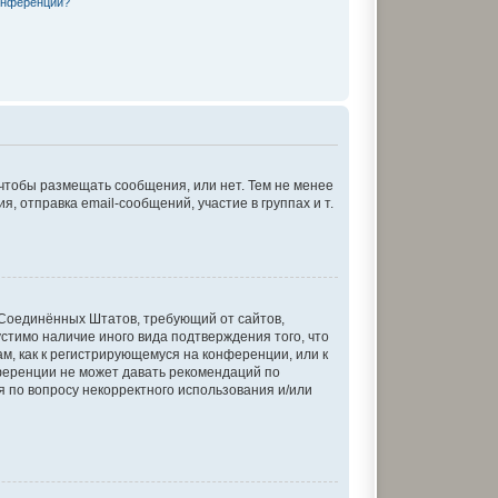
онференции?
 чтобы размещать сообщения, или нет. Тем не менее
отправка email-сообщений, участие в группах и т.
кон Соединённых Штатов, требующий от сайтов,
стимо наличие иного вида подтверждения того, что
м, как к регистрирующемуся на конференции, или к
ференции не может давать рекомендаций по
я по вопросу некорректного использования и/или