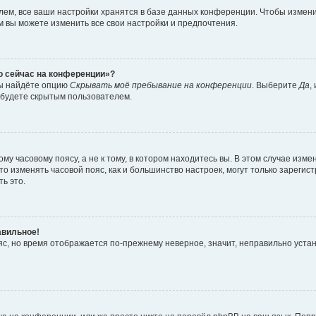
ем, все ваши настройки хранятся в базе данных конференции. Чтобы измени
ам вы можете изменить все свои настройки и предпочтения.
то сейчас на конференции»?
вы найдёте опцию
Скрывать моё пребывание на конференции
. Выберите
Да
,
 будете скрытым пользователем.
у часовому поясу, а не к тому, в котором находитесь вы. В этом случае измен
, что изменять часовой пояс, как и большинство настроек, могут только зарег
ь это.
авильное!
ояс, но время отображается по-прежнему неверное, значит, неправильно уста