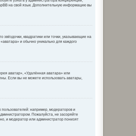
робуйте узнать у администратора конференции,
 phpBB на свой язык. Дополнительную информацию вы
о звёздочки, квадратики или точки, указывающие на
к «аватара» и обычно уникально для каждого
ерея аватар», «Удалённая аватара» или
упны. Если вы не можете использовать аватары,
 пользователей: например, модераторов и
администратором. Пожалуйста, не засоряйте
но, и модератор или администратор понизят