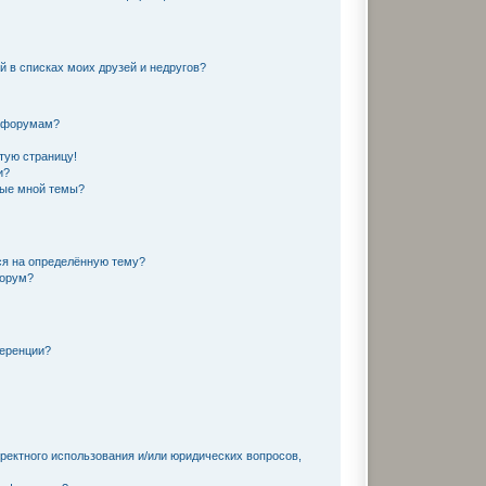
й в списках моих друзей и недругов?
и форумам?
тую страницу!
и?
ные мной темы?
ся на определённую тему?
форум?
ференции?
ректного использования и/или юридических вопросов,