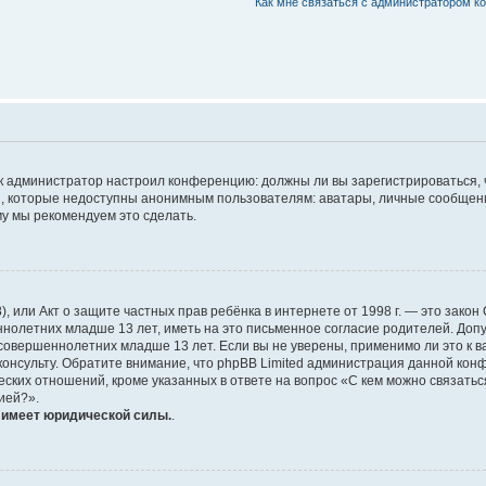
Как мне связаться с администратором к
 как администратор настроил конференцию: должны ли вы зарегистрироваться,
 которые недоступны анонимным пользователям: аватары, личные сообщения, 
ому мы рекомендуем это сделать.
1998), или Акт о защите частных прав ребёнка в интернете от 1998 г. — это за
олетних младше 13 лет, иметь на это письменное согласие родителей. Допу
вершеннолетних младше 13 лет. Если вы не уверены, применимо ли это к ва
онсульту. Обратите внимание, что phpBB Limited администрация данной кон
ских отношений, кроме указанных в ответе на вопрос «С кем можно связатьс
ией?».
е имеет юридической силы.
.